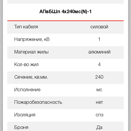
АПвБШп 4х240мс(N)-1
Тип кабеля
силовой
Напряжение, кВ
1
Материал жилы
алюминий
Кол-во жил
4
Сечение, кв.мм.
240
Исполнение
мс
Пожаробезопасность
нет
Изоляция
спэ
Броня
Да