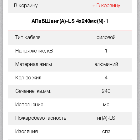
В корзину
+ В корзину
АПвБШвнг(A)-LS 4х240мс(N)-1
Тип кабеля
силовой
Напряжение, кВ
1
Материал жилы
алюминий
Кол-во жил
4
Сечение, кв.мм.
240
Исполнение
мс
Пожаробезопасность
нг(A)-LS
Изоляция
спэ