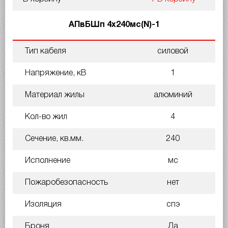
АПвБШп 4х240мс(N)-1
Тип кабеля
силовой
Напряжение, кВ
1
Материал жилы
алюминий
Кол-во жил
4
Сечение, кв.мм.
240
Исполнение
мс
Пожаробезопасность
нет
Изоляция
спэ
Броня
Да