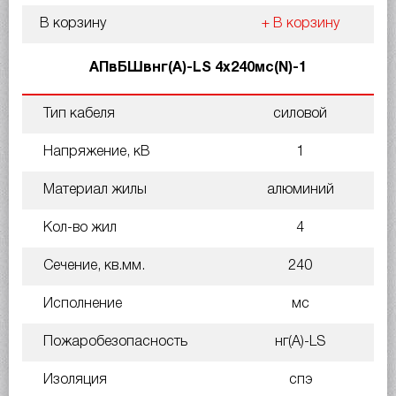
В корзину
+ В корзину
АПвБШвнг(A)-LS 4х240мс(N)-1
Тип кабеля
силовой
Напряжение, кВ
1
Материал жилы
алюминий
Кол-во жил
4
Сечение, кв.мм.
240
Исполнение
мс
Пожаробезопасность
нг(A)-LS
Изоляция
спэ