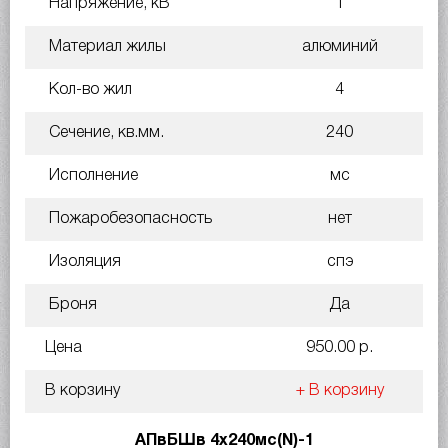
Напряжение, кВ
1
Материал жилы
алюминий
Кол-во жил
4
Сечение, кв.мм.
240
Исполнение
мс
Пожаробезопасность
нет
Изоляция
спэ
Броня
Да
Цена
950.00 р.
В корзину
+ В корзину
АПвБШв 4х240мс(N)-1