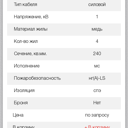
Тип кабеля
силовой
Напряжение, кВ
1
Материал жилы
медь
Кол-во жил
4
Сечение, кв.мм.
240
Исполнение
мс
Пожаробезопасность
нг(A)-LS
Изоляция
спэ
Броня
Нет
Цена
по запросу
В корзину
+ В корзину