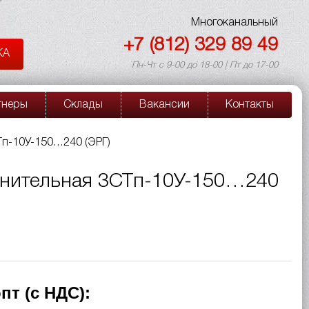
Многоканальный
+7 (812) 329 89 49
КА
Пн-Чт с 9-00 до 18-00 | Пт до 17-00
тнеры
Склады
Вакансии
Контакты
п-10У-150…240 (ЭРГ)
нительная 3СТп-10У-150…240
пт (с НДС):