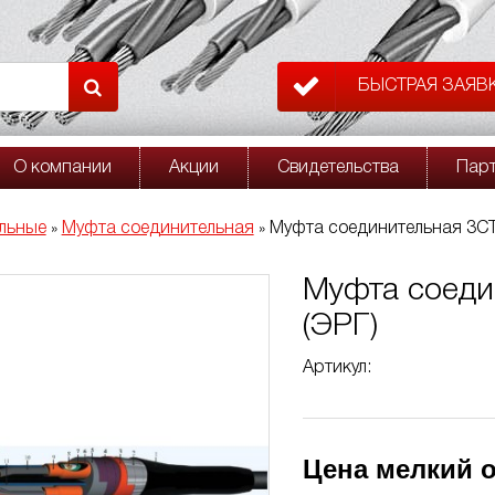
БЫСТРАЯ ЗАЯВ
О компании
Акции
Свидетельства
Пар
льные
Муфта соединительная
Муфта соединительная 3СТ
»
»
Муфта соеди
(ЭРГ)
Артикул:
Цена мелкий о