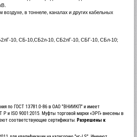
кВ.
 воздухе, в тоннеле, каналах и других кабельных
2лГ-10, СБ-10,СБ2л-10, СБ2лГ-10, СБГ-10, СБл-10;
ания по ГОСТ 13781.0-86 в ОАО "ВНИИКП" и имеет
 Р и ISO 9001:2015.
Муфты торговой марки «ЭРГ» внесены в
имеют соответствующие сертификаты.
Р
азрешены к
2011 для квалификации на категорию "нг-LS". Имееют