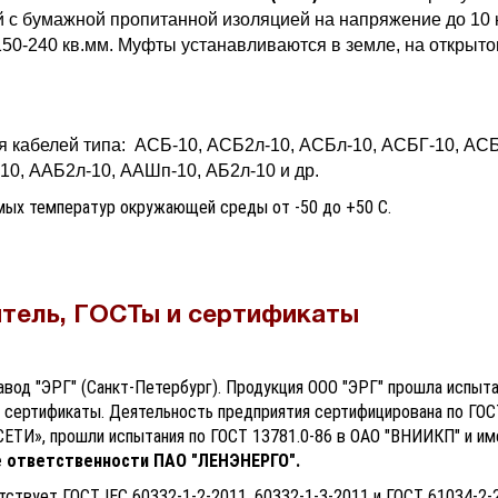
 с бумажной пропитанной изоляцией на напряжение до 10 
50-240 кв.мм. Муфты устанавливаются в земле, на открытом
 кабелей типа: АСБ-10, АСБ2л-10, АСБл-10, АСБГ-10, АСБ
0, ААБ2л-10, ААШп-10, АБ2л-10 и др.
мых температур окружающей среды от -50 до +50 C.
тель, ГОСТы и сертификаты
авод "ЭРГ" (Санкт-Петербург). Продукция ООО "ЭРГ" прошла испыт
сертификаты. Деятельность предприятия сертифицирована по ГОСТ
ЕТИ», прошли испытания по ГОСТ 13781.0-86 в ОАО "ВНИИКП" и 
е ответственности ПАО "ЛЕНЭНЕРГО".
ствует ГОСТ IEC 60332-1-2-2011, 60332-1-3-2011 и ГОСТ 61034-2-