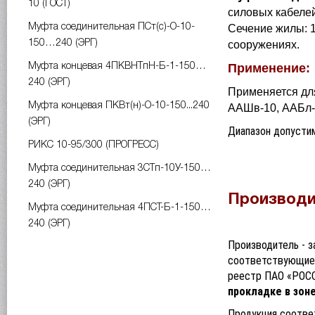
10 (ГОСТ)
силовых кабелей
Муфта соединительная ПСт(с)-О-10-
Сечение жилы: 1
150…240 (ЭРГ)
сооружениях.
Применение:
Муфта концевая 4ПКВНТпН-Б-1-150…
240 (ЭРГ)
Применяется для
Муфта концевая ПКВт(н)-О-10-150...240
ААШв-10, ААБл-1
(ЭРГ)
Диапазон допусти
РИКС 10-95/300 (ПРОГРЕСС)
Муфта соединительная 3СТп-10У-150…
240 (ЭРГ)
Производи
Муфта соединительная 4ПСТ-Б-1-150…
240 (ЭРГ)
Производитель - з
соответствующие 
реестр ПАО «РОСС
прокладке в зон
Продукция соответ