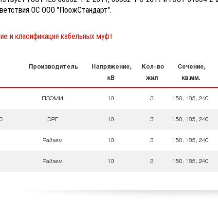
ветствия ОС ООО "ПоожСтандарт".
ие и класификация кабельных муфт
Производитель
Напряжение,
Кол-во
Сечение,
кВ
жил
кв.мм.
ПЗЭМИ
10
3
150, 185, 240
0
ЭРГ
10
3
150, 185, 240
Райхем
10
3
150, 185, 240
Райхем
10
3
150, 185, 240