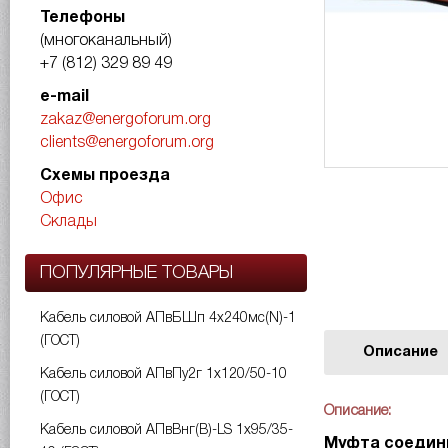
Телефоны
(многоканальный)
+7 (812) 329 89 49
e-mail
zakaz@energoforum.org
clients@energoforum.org
Схемы проезда
Офис
Склады
ПОПУЛЯРНЫЕ ТОВАРЫ
Кабель силовой АПвБШп 4х240мс(N)-1
(ГОСТ)
Описание
Кабель силовой АПвПу2г 1х120/50-10
(ГОСТ)
Описание:
Кабель силовой АПвВнг(B)-LS 1х95/35-
Муфта соедини