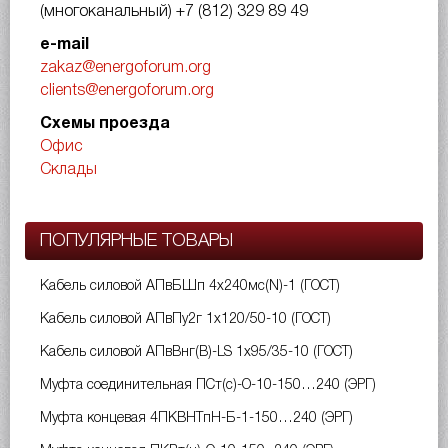
(многоканальный)
+7 (812) 329 89 49
e-mail
zakaz@energoforum.org
clients@energoforum.org
Схемы проезда
Офис
Склады
ПОПУЛЯРНЫЕ ТОВАРЫ
Кабель силовой АПвБШп 4х240мс(N)-1 (ГОСТ)
Кабель силовой АПвПу2г 1х120/50-10 (ГОСТ)
Кабель силовой АПвВнг(B)-LS 1х95/35-10 (ГОСТ)
Муфта соединительная ПСт(с)-О-10-150…240 (ЭРГ)
Муфта концевая 4ПКВНТпН-Б-1-150…240 (ЭРГ)