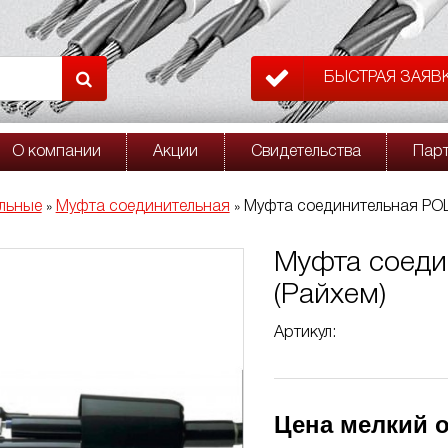
БЫСТРАЯ ЗАЯВ
О компании
Акции
Свидетельства
Пар
льные
Муфта соединительная
Муфта соединительная POLJ
»
»
Муфта соеди
(Райхем)
Артикул:
Цена мелкий о