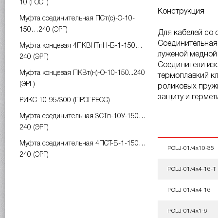
10 (ГОСТ)
Конструкция
Муфта соединительная ПСт(с)-О-10-
150…240 (ЭРГ)
Для кабелей со 
Соединительная 
Муфта концевая 4ПКВНТпН-Б-1-150…
луженой медной 
240 (ЭРГ)
Соединители изо
Муфта концевая ПКВт(н)-О-10-150...240
термоплавкий кл
(ЭРГ)
роликовых пруж
защиту и герме
РИКС 10-95/300 (ПРОГРЕСС)
Муфта соединительная 3СТп-10У-150…
240 (ЭРГ)
Муфта соединительная 4ПСТ-Б-1-150…
POLJ-01/4x10-35
240 (ЭРГ)
POLJ-01/4x4-16-T
POLJ-01/4x4-16
POLJ-01/4x1-6