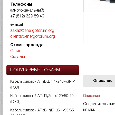
Телефоны
(многоканальный)
+7 (812) 329 89 49
e-mail
zakaz@energoforum.org
clients@energoforum.org
Схемы проезда
Офис
Склады
ПОПУЛЯРНЫЕ ТОВАРЫ
Описание
Кабель силовой АПвБШп 4х240мс(N)-1
(ГОСТ)
Описание:
Кабель силовой АПвПу2г 1х120/50-10
(ГОСТ)
Соединительные 
кв.мм.
Кабель силовой АПвВнг(B)-LS 1х95/35-