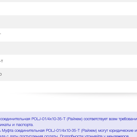
T
-T
0
соединительная POLJ-01/4x10-35-T (Райхем) соответствует всем требова
икаты и паспорта.
 Муфта соединительная POLJ-01/4x10-35-T (Райхем) могут юридические и
ада с даты поступления оплаты. Подробности уточняйте у мендежеров