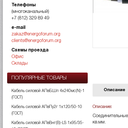
Телефоны
(многоканальный)
+7 (812) 329 89 49
e-mail
zakaz@energoforum.org
clients@energoforum.org
Схемы проезда
Офис
Склады
ПОПУЛЯРНЫЕ ТОВАРЫ
Описание
Кабель силовой АПвБШп 4х240мс(N)-1
(ГОСТ)
Описание:
Кабель силовой АПвПу2г 1х120/50-10
(ГОСТ)
Соединительные
кв.мм.
Кабель силовой АПвВнг(B)-LS 1х95/35-