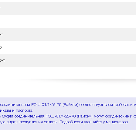
T
-T
0
0-T
соединительная POLJ-01/4x25-70 (Райхем) соответствует всем требовани
икаты и паспорта.
 Муфта соединительная POLJ-01/4x25-70 (Райхем) могут юридические и ф
ада с даты поступления оплаты. Подробности уточняйте у мендежеров