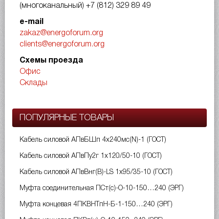
(многоканальный)
+7 (812) 329 89 49
e-mail
zakaz@energoforum.org
clients@energoforum.org
Схемы проезда
Офис
Склады
ПОПУЛЯРНЫЕ ТОВАРЫ
Кабель силовой АПвБШп 4х240мс(N)-1 (ГОСТ)
Кабель силовой АПвПу2г 1х120/50-10 (ГОСТ)
Кабель силовой АПвВнг(B)-LS 1х95/35-10 (ГОСТ)
Муфта соединительная ПСт(с)-О-10-150…240 (ЭРГ)
Муфта концевая 4ПКВНТпН-Б-1-150…240 (ЭРГ)