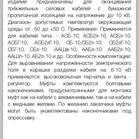
изделий предназначены для оконцевания
трёхжильных силовых кабелей с бумажной
пропитанной изоляцией на напряжение до 10 кВ.
Диапазон допустимых температур окружаающей
среды от -50 до +50 C. Применение: Применяется
для кабелей типа: - АСБ-10, АСБ2л-10, АСБл-10,
АСБГ-10, АСБ2лГ-10, СБ-10,СБ2л-10, СБ2лГ-10,
СБГ-10, СБл-10. -ААШв-10, ААБл-10, ААБ2л-10,
ААШп-10, АБ2л-10 и др. Особенности комплектации:
Для выравнивания напряжённости электрического
поля в корешке разделки кабеля на 6-10 кВ
применяются: высоковольтная перчатка и лента -
регулятор. Муфты комплектуются болтовыми
наконечниками, предусмотренными для монтажа
муфт как на кабели с алюминиевыми, так и на кабели
с медными жилами. По желанию заказчика муфты
могут быть укомплектованы наконечниками под
опрессовку.