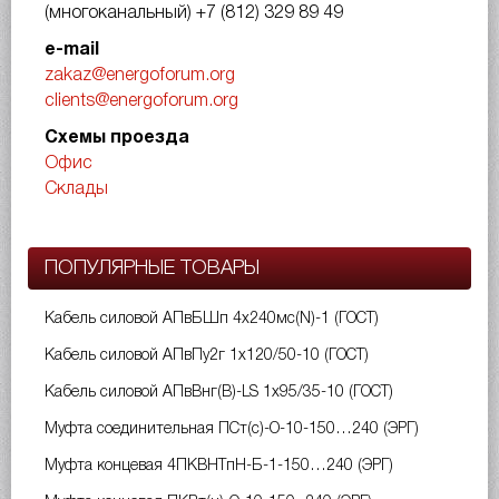
(многоканальный)
+7 (812) 329 89 49
e-mail
zakaz@energoforum.org
clients@energoforum.org
Схемы проезда
Офис
Склады
ПОПУЛЯРНЫЕ ТОВАРЫ
Кабель силовой АПвБШп 4х240мс(N)-1 (ГОСТ)
Кабель силовой АПвПу2г 1х120/50-10 (ГОСТ)
Кабель силовой АПвВнг(B)-LS 1х95/35-10 (ГОСТ)
Муфта соединительная ПСт(с)-О-10-150…240 (ЭРГ)
Муфта концевая 4ПКВНТпН-Б-1-150…240 (ЭРГ)