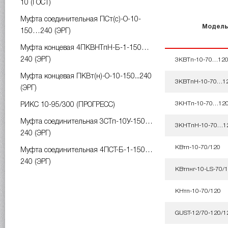
10 (ГОСТ)
Муфта соединительная ПСт(с)-О-10-
Модел
150…240 (ЭРГ)
Муфта концевая 4ПКВНТпН-Б-1-150…
240 (ЭРГ)
3КВТп-10-70…12
Муфта концевая ПКВт(н)-О-10-150...240
3КВТпН-10-70…1
(ЭРГ)
3КНТп-10-70…12
РИКС 10-95/300 (ПРОГРЕСС)
Муфта соединительная 3СТп-10У-150…
3КНТпН-10-70…1
240 (ЭРГ)
КВтп-10-70/120
Муфта соединительная 4ПСТ-Б-1-150…
240 (ЭРГ)
КВтпнг-10-LS-70/
КНтп-10-70/120
GUST-12/70-120/1