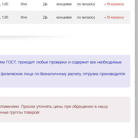
, 120
бпи
Да
концевая
по запросу
+ В корзину
, 120
бпи
Да
концевая
по запросу
+ В корзину
ниям ГОСТ, проходит любые проверки и содержит все необходимые
 физические лица по безналичному расчету, отгрузка производится
дложением. Просим уточнять цены при обращении в нашу
ные группы товаров!