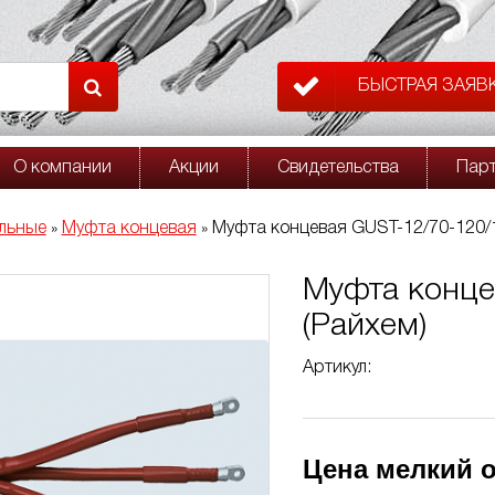
БЫСТРАЯ ЗАЯВ
О компании
Акции
Свидетельства
Пар
льные
Муфта концевая
Муфта концевая GUST-12/70-120/1
»
»
Муфта конце
(Райхем)
Артикул:
Цена мелкий о