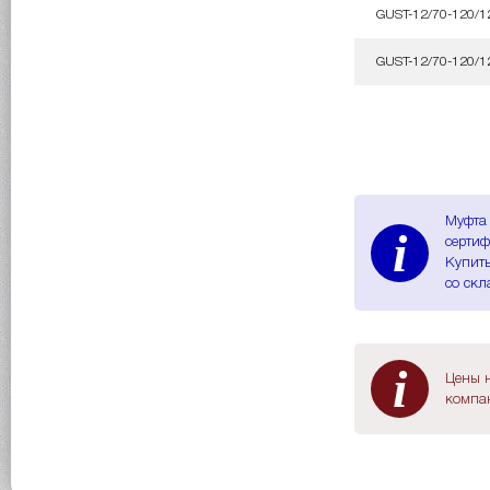
GUST-12/70-120/1
GUST-12/70-120/1
Муфта 
i
сертиф
Купить
со скл
i
Цены н
компан