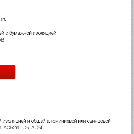
шт.
м
ей с бумажной изоляцией
кВ
Ь
й изоляцией и общей алюминиевой или свинцовой
, АСБ2лГ, СБ, АСБГ.