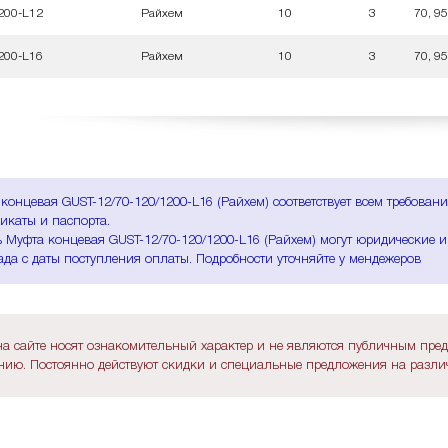
200-L12
Райхем
10
3
70, 95
200-L16
Райхем
10
3
70, 95
концевая GUST-12/70-120/1200-L16 (Райхем) соответствует всем требова
икаты и паспорта.
 Муфта концевая GUST-12/70-120/1200-L16 (Райхем) могут юридические и
ада с даты поступления оплаты. Подробности уточняйте у мендежеров
а сайте носят ознакомительный характер и не являются публичным пре
ию. Постоянно действуют скидки и специальные предложения на различ