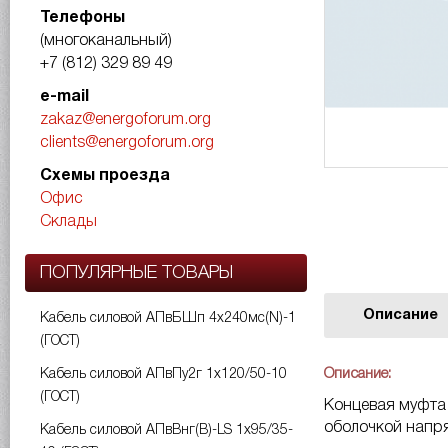
Телефоны
(многоканальный)
+7 (812) 329 89 49
e-mail
zakaz@energoforum.org
clients@energoforum.org
Схемы проезда
Офис
Склады
ПОПУЛЯРНЫЕ ТОВАРЫ
Описание
Кабель силовой АПвБШп 4х240мс(N)-1
(ГОСТ)
Описание:
Кабель силовой АПвПу2г 1х120/50-10
(ГОСТ)
Концевая муфта 
оболочкой напря
Кабель силовой АПвВнг(B)-LS 1х95/35-