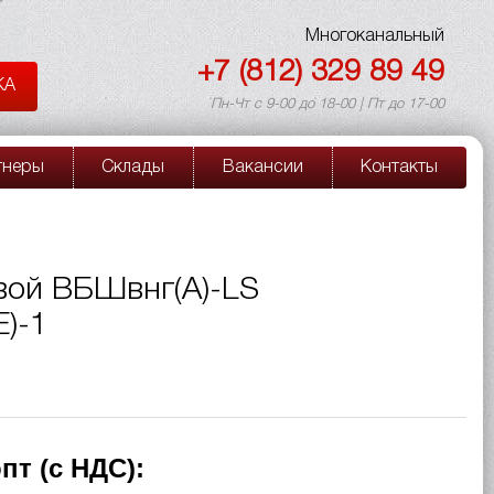
Многоканальный
+7 (812) 329 89 49
КА
Пн-Чт с 9-00 до 18-00 | Пт до 17-00
тнеры
Склады
Вакансии
Контакты
вой ВБШвнг(A)-LS
)-1
пт (с НДС):