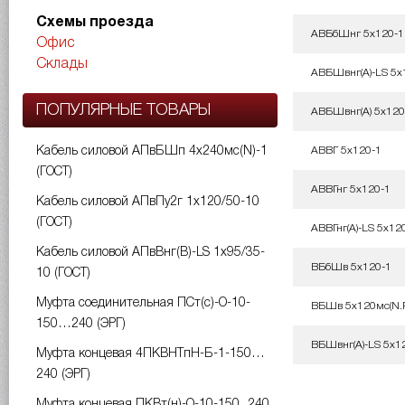
Схемы проезда
АВБбШнг 5х120-1
Офис
Склады
АВБШвнг(A)-LS 5х
ПОПУЛЯРНЫЕ ТОВАРЫ
АВБШвнг(А) 5х120
Кабель силовой АПвБШп 4х240мс(N)-1
АВВГ 5х120-1
(ГОСТ)
АВВГнг 5х120-1
Кабель силовой АПвПу2г 1х120/50-10
(ГОСТ)
АВВГнг(A)-LS 5х12
Кабель силовой АПвВнг(B)-LS 1х95/35-
ВБбШв 5х120-1
10 (ГОСТ)
Муфта соединительная ПСт(с)-О-10-
ВБШв 5х120мс(N.P
150…240 (ЭРГ)
ВБШвнг(A)-LS 5х12
Муфта концевая 4ПКВНТпН-Б-1-150…
240 (ЭРГ)
Муфта концевая ПКВт(н)-О-10-150...240