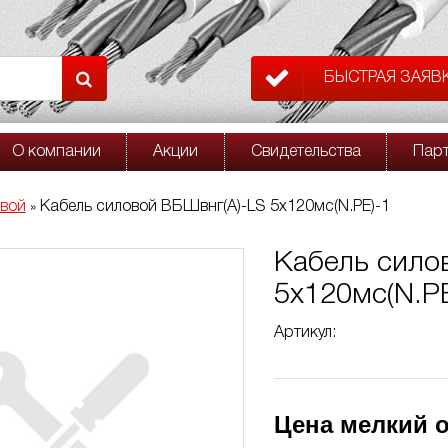
БЫСТРАЯ ЗАЯВ
О компании
Акции
Свидетельства
Пар
овой
Кабель силовой ВБШвнг(A)-LS 5х120мс(N.PE)-1
»
Кабель сило
5х120мс(N.PE
Артикул:
Цена мелкий о