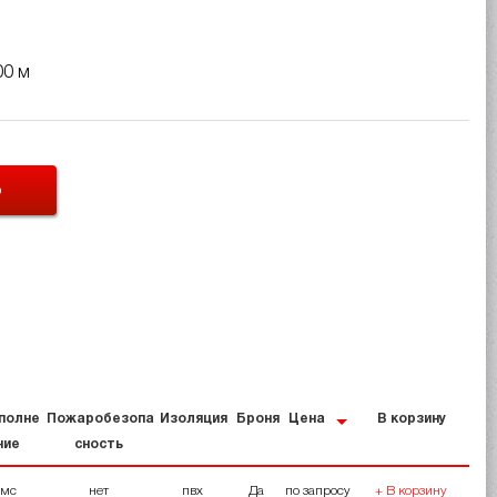
00 м
Ь
полне
Пожаробезопа
Изоляция
Броня
Цена
В корзину
ние
сность
мс
нет
пвх
Да
по запросу
+ В корзину