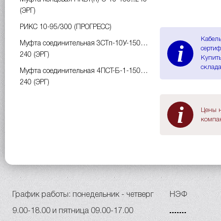
(ЭРГ)
РИКС 10-95/300 (ПРОГРЕСС)
Кабель
i
Муфта соединительная 3СТп-10У-150…
сертиф
240 (ЭРГ)
Купить
склада
Муфта соединительная 4ПСТ-Б-1-150…
240 (ЭРГ)
i
Цены н
компан
График работы: понедельник - четверг
НЭФ
9.00-18.00 и пятница 09.00-17.00