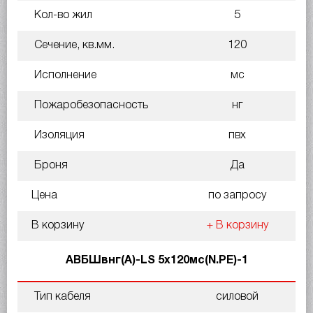
Кол-во жил
5
Сечение, кв.мм.
120
Исполнение
мс
Пожаробезопасность
нг
Изоляция
пвх
Броня
Да
Цена
по запросу
В корзину
+ В корзину
АВБШвнг(A)-LS 5х120мс(N.PE)-1
Тип кабеля
силовой