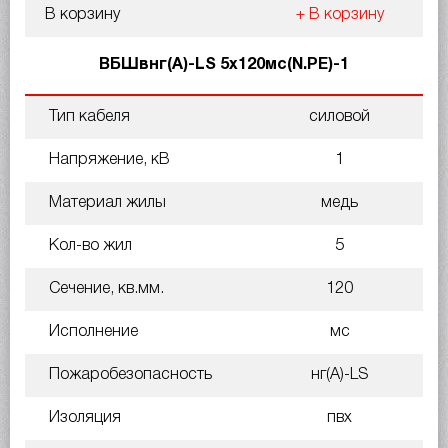
В корзину
+ В корзину
ВБШвнг(A)-LS 5х120мс(N.PE)-1
Тип кабеля
силовой
Напряжение, кВ
1
Материал жилы
медь
Кол-во жил
5
Сечение, кв.мм.
120
Исполнение
мс
Пожаробезопасность
нг(A)-LS
Изоляция
пвх