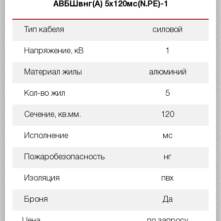
АВБШвнг(А) 5х120мс(N.PE)-1
Тип кабеля
силовой
Напряжение, кВ
1
Материал жилы
алюминий
Кол-во жил
5
Сечение, кв.мм.
120
Исполнение
мс
Пожаробезопасность
нг
Изоляция
пвх
Броня
Да
Цена
по запросу