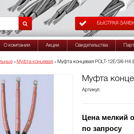
БЫСТРАЯ ЗАЯВ
О компании
Акции
Свидетельства
Пар
льные
Муфта концевая
Муфта концевая POLT-12E/3XI-H4 (
»
»
Муфта конце
Артикул:
Цена мелкий о
по запросу