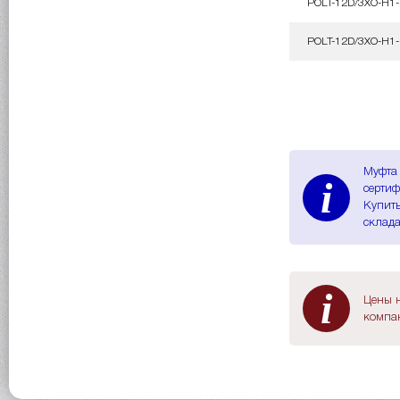
POLT-12D/3XO-H1
POLT-12D/3XO-H1
Муфта 
i
сертиф
Купить
склада
i
Цены н
компан