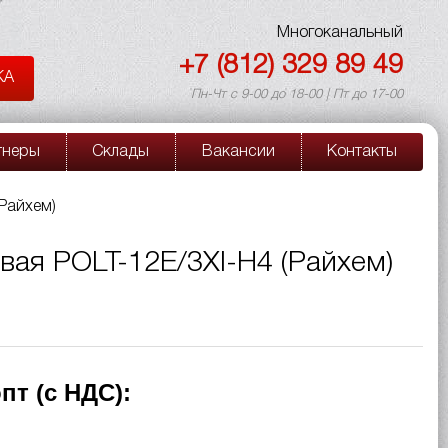
Многоканальный
+7 (812) 329 89 49
КА
Пн-Чт с 9-00 до 18-00 | Пт до 17-00
тнеры
Склады
Вакансии
Контакты
Райхем)
вая POLT-12E/3XI-H4 (Райхем)
пт (с НДС):