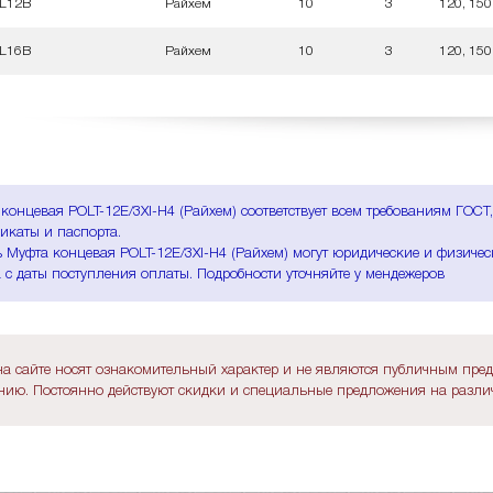
-L12B
Райхем
10
3
120, 150
-L16B
Райхем
10
3
120, 150
концевая POLT-12E/3XI-H4 (Райхем) соответствует всем требованиям ГОС
икаты и паспорта.
 Муфта концевая POLT-12E/3XI-H4 (Райхем) могут юридические и физическ
 с даты поступления оплаты. Подробности уточняйте у мендежеров
а сайте носят ознакомительный характер и не являются публичным пре
ию. Постоянно действуют скидки и специальные предложения на различ