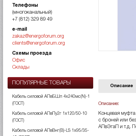
Телефоны
(многоканальный)
+7 (812) 329 89 49
e-mail
zakaz@energoforum.org
clients@energoforum.org
Схемы проезда
Офис
Склады
ПОПУЛЯРНЫЕ ТОВАРЫ
Описание
Кабель силовой АПвБШп 4х240мс(N)-1
(ГОСТ)
Описание:
Концевая муфта 
Кабель силовой АПвПу2г 1х120/50-10
с броней или бе
(ГОСТ)
АПвЭгаП и т.д. 
Кабель силовой АПвВнг(B)-LS 1х95/35-