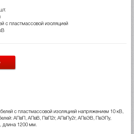
шт.
м
ей с пластмассовой изоляцией
кВ
Ь
белей с пластмассовой изоляцией напряжением 10 кВ,
елей: АПвП, АПвВ, ПвП2г, АПвПу2г, АПвЭВ, ПвЭПу,
, длина 1200 мм.