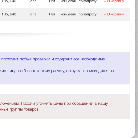
, 185, 240
спэ
Нет
концевая
по запросу
+ В корзину
, 185, 240
спэ
Нет
концевая
по запросу
+ В корзину
Т, проходит любые проверки и содержит все необходимые
ие лица по безналичному расчету, отгрузка производится со
дложением. Просим уточнять цены при обращении в нашу
ные группы товаров!