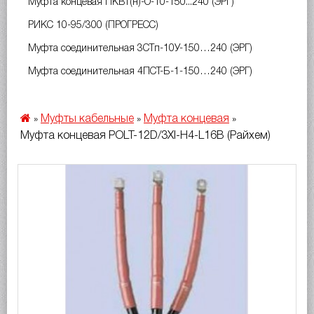
Муфта концевая ПКВт(н)-О-10-150...240 (ЭРГ)
РИКС 10-95/300 (ПРОГРЕСС)
Муфта соединительная 3СТп-10У-150…240 (ЭРГ)
Муфта соединительная 4ПСТ-Б-1-150…240 (ЭРГ)
Муфты кабельные
Муфта концевая
»
»
»
Муфта концевая POLT-12D/3XI-H4-L16B (Райхем)