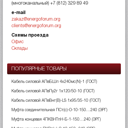
(многоканальный)
+7 (812) 329 89 49
e-mail
zakaz@energoforum.org
clients@energoforum.org
Схемы проезда
Офис
Склады
ПОПУЛЯРНЫЕ ТОВАРЫ
Кабель силовой АПвБШп 4х240мс(N)-1 (ГОСТ)
Кабель силовой АПвПу2г 1х120/50-10 (ГОСТ)
Кабель силовой АПвВнг(B)-LS 1х95/35-10 (ГОСТ)
Муфта соединительная ПСт(с)-О-10-150…240 (ЭРГ)
Муфта концевая 4ПКВНТпН-Б-1-150…240 (ЭРГ)