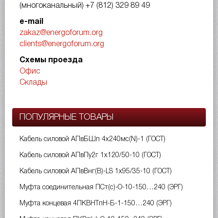
(многоканальный)
+7 (812) 329 89 49
e-mail
zakaz@energoforum.org
clients@energoforum.org
Схемы проезда
Офис
Склады
ПОПУЛЯРНЫЕ ТОВАРЫ
Кабель силовой АПвБШп 4х240мс(N)-1 (ГОСТ)
Кабель силовой АПвПу2г 1х120/50-10 (ГОСТ)
Кабель силовой АПвВнг(B)-LS 1х95/35-10 (ГОСТ)
Муфта соединительная ПСт(с)-О-10-150…240 (ЭРГ)
Муфта концевая 4ПКВНТпН-Б-1-150…240 (ЭРГ)