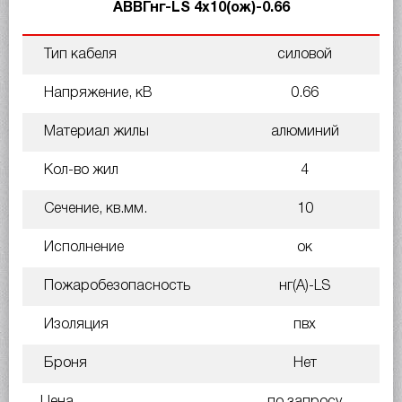
АВВГнг-LS 4х10(ож)-0.66
Тип кабеля
силовой
Напряжение, кВ
0.66
Материал жилы
алюминий
Кол-во жил
4
Сечение, кв.мм.
10
Исполнение
ок
Пожаробезопасность
нг(A)-LS
Изоляция
пвх
Броня
Нет
Цена
по запросу