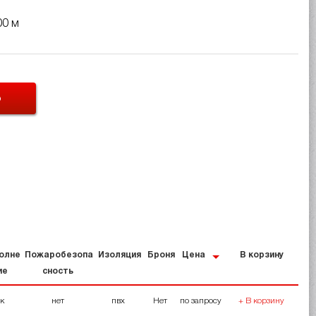
00 м
Ь
олне
Пожаробезопа
Изоляция
Броня
Цена
В корзину
ие
сность
ок
нет
пвх
Нет
по запросу
+ В корзину