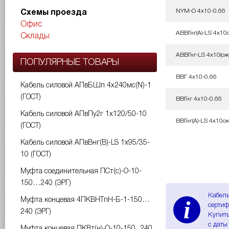
NYM-O 4х10-0.66
Схемы проезда
Офис
АВВГнг(A)-LS 4х10о
Склады
АВВГнг-LS 4х10(ож
ПОПУЛЯРНЫЕ ТОВАРЫ
ВВГ 4х10-0.66
Кабель силовой АПвБШп 4х240мс(N)-1
(ГОСТ)
ВВГнг 4х10-0.66
Кабель силовой АПвПу2г 1х120/50-10
ВВГнг(A)-LS 4х10ок
(ГОСТ)
Кабель силовой АПвВнг(B)-LS 1х95/35-
10 (ГОСТ)
Муфта соединительная ПСт(с)-О-10-
150…240 (ЭРГ)
Кабель
i
Муфта концевая 4ПКВНТпН-Б-1-150…
сертиф
240 (ЭРГ)
Купить
с даты
Муфта концевая ПКВт(н)-О-10-150...240