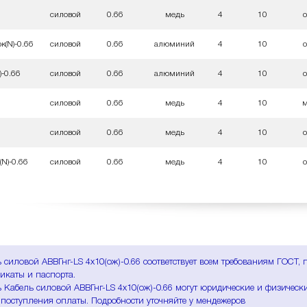
силовой
0.66
медь
4
10
к(N)-0.66
силовой
0.66
алюминий
4
10
)-0.66
силовой
0.66
алюминий
4
10
силовой
0.66
медь
4
10
силовой
0.66
медь
4
10
(N)-0.66
силовой
0.66
медь
4
10
 силовой АВВГнг-LS 4х10(ож)-0.66 соответствует всем требованиям ГОСТ,
икаты и паспорта.
 Кабель силовой АВВГнг-LS 4х10(ож)-0.66 могут юридические и физически
 поступления оплаты. Подробности уточняйте у мендежеров