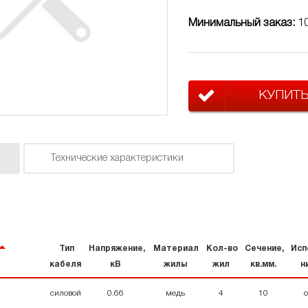
Минимальный заказ:
1
КУПИТ
Технические характеристики
Тип
Напряжение,
Материал
Кол-во
Сечение,
Исп
кабеля
кВ
жилы
жил
кв.мм.
н
силовой
0.66
медь
4
10