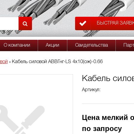
БЫСТРАЯ ЗАЯВ
О компании
Акции
Свидетельства
Пар
овой
Кабель силовой АВВГнг-LS 4х10(ож)-0.66
»
Кабель силов
Артикул:
Цена мелкий о
по запросу