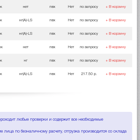
ок
нет
пвх
Нет
по запросу
+ В корзину
ок
нг(A)-LS
пвх
Нет
по запросу
+ В корзину
ок
нг(A)-LS
пвх
Нет
по запросу
+ В корзину
мк
нет
пвх
Нет
по запросу
+ В корзину
ок
нг
пвх
Нет
по запросу
+ В корзину
ок
нг(A)-LS
пвх
Нет
217.50 р.
+ В корзину
 проходит любые проверки и содержит все необходимые
е лица по безналичному расчету, отгрузка производится со склада