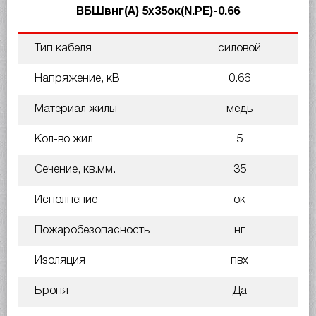
ВБШвнг(А) 5х35ок(N.PE)-0.66
Тип кабеля
силовой
Напряжение, кВ
0.66
Материал жилы
медь
Кол-во жил
5
Сечение, кв.мм.
35
Исполнение
ок
Пожаробезопасность
нг
Изоляция
пвх
Броня
Да