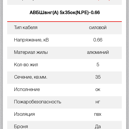
АВБШвнг(А) 5х35ок(N.PE)-0.66
Тип кабеля
силовой
Напряжение, кВ
0.66
Материал жилы
алюминий
Кол-во жил
5
Сечение, кв.мм.
35
Исполнение
ок
Пожаробезопасность
нг
Изоляция
пвх
Броня
Да