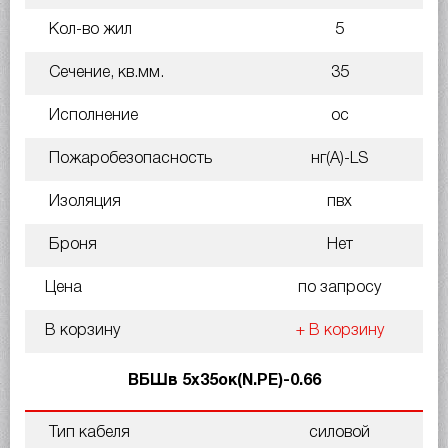
Кол-во жил
5
Сечение, кв.мм.
35
Исполнение
ос
Пожаробезопасность
нг(A)-LS
Изоляция
пвх
Броня
Нет
Цена
по запросу
В корзину
+ В корзину
ВБШв 5х35ок(N.PE)-0.66
Тип кабеля
силовой