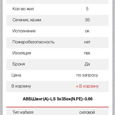
Кол-во жил
5
Сечение, кв.мм.
35
Исполнение
ок
Пожаробезопасность
нет
Изоляция
пвх
Броня
Да
Цена
по запросу
В корзину
+ В корзину
АВБШвнг(A)-LS 5х35ок(N.PE)-0.66
Тип кабеля
силовой