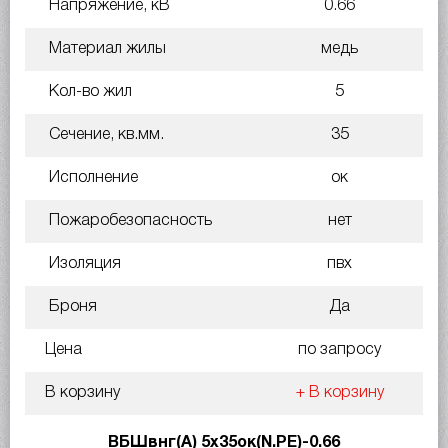
Напряжение, кВ
0.66
Материал жилы
медь
Кол-во жил
5
Сечение, кв.мм.
35
Исполнение
ок
Пожаробезопасность
нет
Изоляция
пвх
Броня
Да
Цена
по запросу
В корзину
+ В корзину
ВБШвнг(А) 5х35ок(N.PE)-0.66