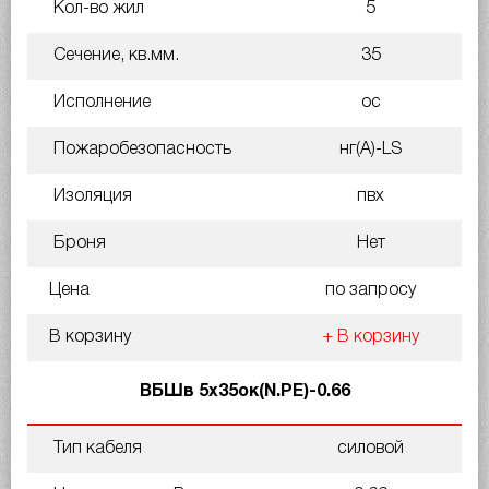
Кол-во жил
5
Сечение, кв.мм.
35
Исполнение
ос
Пожаробезопасность
нг(A)-LS
Изоляция
пвх
Броня
Нет
Цена
по запросу
В корзину
+ В корзину
ВБШв 5х35ок(N.PE)-0.66
Тип кабеля
силовой