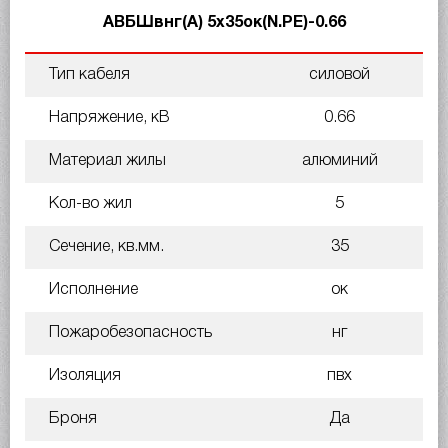
АВБШвнг(А) 5х35ок(N.PE)-0.66
Тип кабеля
силовой
Напряжение, кВ
0.66
Материал жилы
алюминий
Кол-во жил
5
Сечение, кв.мм.
35
Исполнение
ок
Пожаробезопасность
нг
Изоляция
пвх
Броня
Да