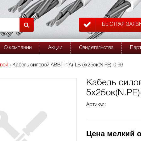
БЫСТРАЯ ЗАЯВ
О компании
Акции
Свидетельства
Пар
овой
Кабель силовой АВВГнг(A)-LS 5х25ок(N.PE)-0.66
»
Кабель сило
5х25ок(N.PE)
Артикул:
Цена мелкий о