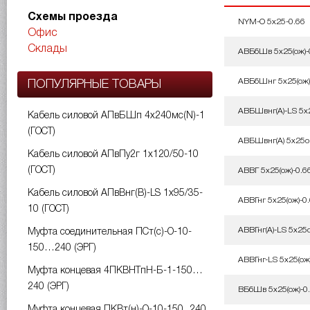
Схемы проезда
NYM-O 5х25-0.66
Офис
Склады
АВБбШв 5х25(ож)-
АВБбШнг 5х25(ож)
ПОПУЛЯРНЫЕ ТОВАРЫ
АВБШвнг(A)-LS 5х2
Кабель силовой АПвБШп 4х240мс(N)-1
(ГОСТ)
АВБШвнг(А) 5х25ок
Кабель силовой АПвПу2г 1х120/50-10
(ГОСТ)
АВВГ 5х25(ож)-0.6
Кабель силовой АПвВнг(B)-LS 1х95/35-
АВВГнг 5х25(ож)-0
10 (ГОСТ)
АВВГнг(A)-LS 5х25о
Муфта соединительная ПСт(с)-О-10-
150…240 (ЭРГ)
АВВГнг-LS 5х25(ож
Муфта концевая 4ПКВНТпН-Б-1-150…
240 (ЭРГ)
ВБбШв 5х25(ож)-0
Муфта концевая ПКВт(н)-О-10-150...240