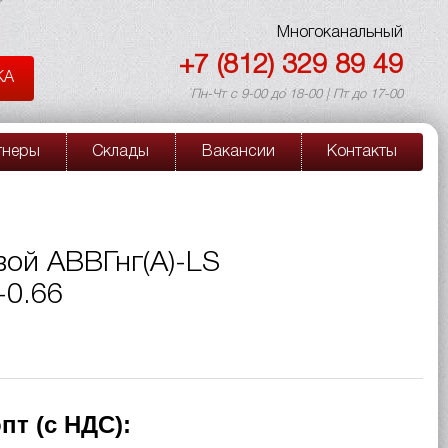
Многоканальный
+7 (812) 329 89 49
КА
Пн-Чт с 9-00 до 18-00 | Пт до 17-00
тнеры
Склады
Вакансии
Контакты
вой АВВГнг(A)-LS
-0.66
пт (с НДС):