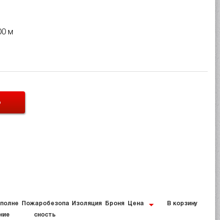
00 м
Ь
полне
Пожаробезопа
Изоляция
Броня
Цена
В корзину
ние
сность