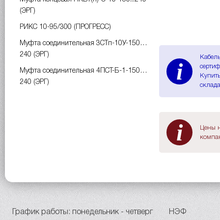
(ЭРГ)
РИКС 10-95/300 (ПРОГРЕСС)
Муфта соединительная 3СТп-10У-150…
240 (ЭРГ)
Кабель
i
сертиф
Муфта соединительная 4ПСТ-Б-1-150…
Купить
240 (ЭРГ)
склада
i
Цены н
компан
График работы: понедельник - четверг
НЭФ