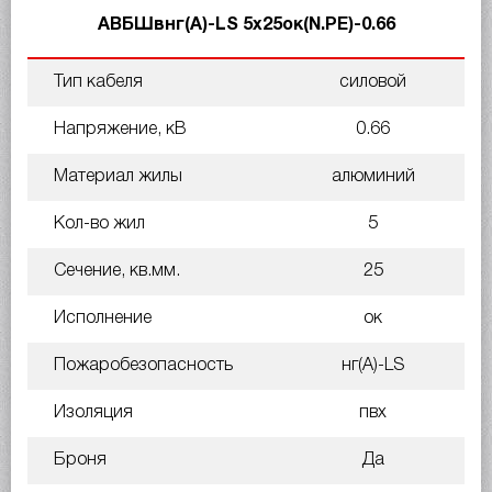
АВБШвнг(A)-LS 5х25ок(N.PE)-0.66
Тип кабеля
силовой
Напряжение, кВ
0.66
Материал жилы
алюминий
Кол-во жил
5
Сечение, кв.мм.
25
Исполнение
ок
Пожаробезопасность
нг(A)-LS
Изоляция
пвх
Броня
Да