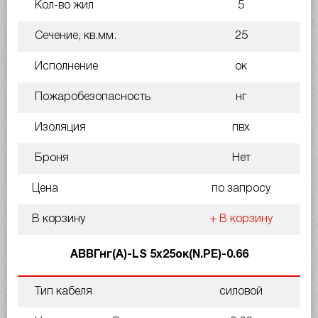
Кол-во жил
5
Сечение, кв.мм.
25
Исполнение
ок
Пожаробезопасность
нг
Изоляция
пвх
Броня
Нет
Цена
по запросу
В корзину
+ В корзину
АВВГнг(A)-LS 5х25ок(N.PE)-0.66
Тип кабеля
силовой