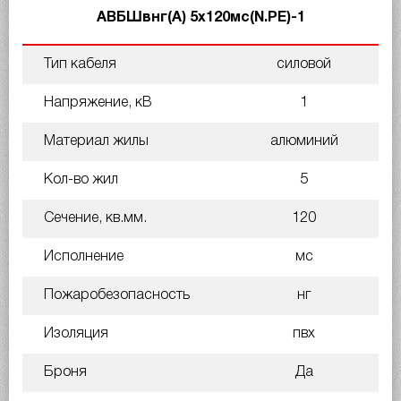
АВБШвнг(А) 5х120мс(N.PE)-1
Тип кабеля
силовой
Напряжение, кВ
1
Материал жилы
алюминий
Кол-во жил
5
Сечение, кв.мм.
120
Исполнение
мс
Пожаробезопасность
нг
Изоляция
пвх
Броня
Да