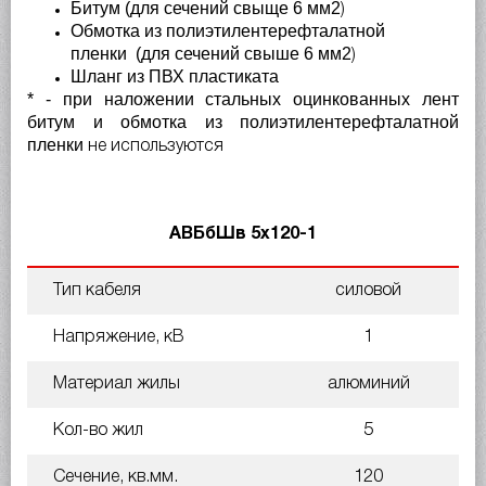
Битум (для сечений свыще 6
мм
2
)
Обмотка из полиэтилентерефталатной
пленки
(для сечений свыше 6
мм
2
)
Шланг из ПВХ пластиката
​* - при наложении стальных оцинкованных лент
битум и обмотка
из полиэтилентерефталатной
пл
енки
не используются
АВБбШв 5х120-1
Тип кабеля
силовой
Напряжение, кВ
1
Материал жилы
алюминий
Кол-во жил
5
Сечение, кв.мм.
120