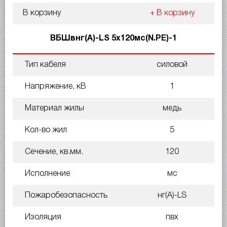
В корзину
+ В корзину
ВБШвнг(A)-LS 5х120мс(N.PE)-1
Тип кабеля
силовой
Напряжение, кВ
1
Материал жилы
медь
Кол-во жил
5
Сечение, кв.мм.
120
Исполнение
мс
Пожаробезопасность
нг(A)-LS
Изоляция
пвх