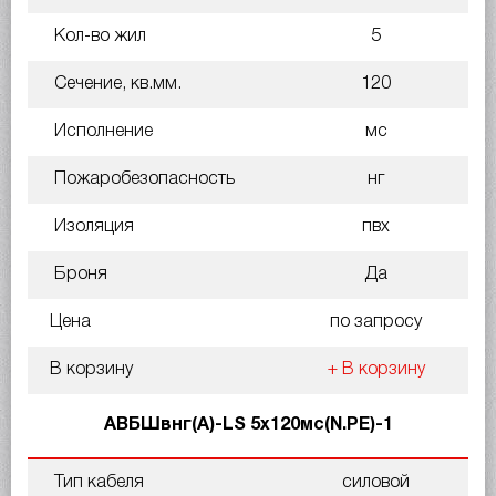
Кол-во жил
5
Сечение, кв.мм.
120
Исполнение
мс
Пожаробезопасность
нг
Изоляция
пвх
Броня
Да
Цена
по запросу
В корзину
+ В корзину
АВБШвнг(A)-LS 5х120мс(N.PE)-1
Тип кабеля
силовой