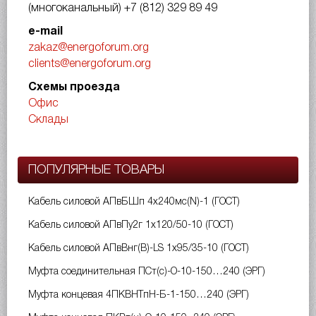
(многоканальный)
+7 (812) 329 89 49
e-mail
zakaz@energoforum.org
clients@energoforum.org
Схемы проезда
Офис
Склады
ПОПУЛЯРНЫЕ ТОВАРЫ
Кабель силовой АПвБШп 4х240мс(N)-1 (ГОСТ)
Кабель силовой АПвПу2г 1х120/50-10 (ГОСТ)
Кабель силовой АПвВнг(B)-LS 1х95/35-10 (ГОСТ)
Муфта соединительная ПСт(с)-О-10-150…240 (ЭРГ)
Муфта концевая 4ПКВНТпН-Б-1-150…240 (ЭРГ)