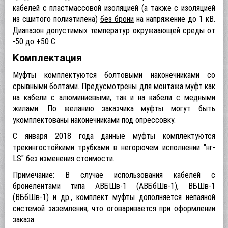
кабелей с пластмассовой изоляцией (а также с изоляцией
из сшитого полиэтилена)
без
б
рони
на напряжение до 1 кВ.
Диапазон допустимых температур окружаающей среды от
-50 до +50 C.
Комплектация
Муфты комплектуются болтовыми наконечниками со
срывными болтами. Предусмотрены для монтажа муфт как
на кабели с алюминиевыми, так и на кабели с медными
жилами. По желанию заказчика муфты могут быть
укомплектованы наконечниками под опрессовку.
С января 2018 года данные муфты комплектуются
трекингостойкими трубками в негорючем исполнении "нг-
LS" без изменения стоимости.
Примечание: В случае использования кабелей с
бронелентами типа АВБШв-1 (АВБбШв-1), ВБШв-1
(ВБбШв-1) и др., комплект муфты дополняется непаяной
системой заземления, что оговаривается при оформлении
заказа.