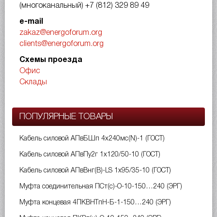
(многоканальный)
+7 (812) 329 89 49
e-mail
zakaz@energoforum.org
clients@energoforum.org
Схемы проезда
Офис
Склады
ПОПУЛЯРНЫЕ ТОВАРЫ
Кабель силовой АПвБШп 4х240мс(N)-1 (ГОСТ)
Кабель силовой АПвПу2г 1х120/50-10 (ГОСТ)
Кабель силовой АПвВнг(B)-LS 1х95/35-10 (ГОСТ)
Муфта соединительная ПСт(с)-О-10-150…240 (ЭРГ)
Муфта концевая 4ПКВНТпН-Б-1-150…240 (ЭРГ)