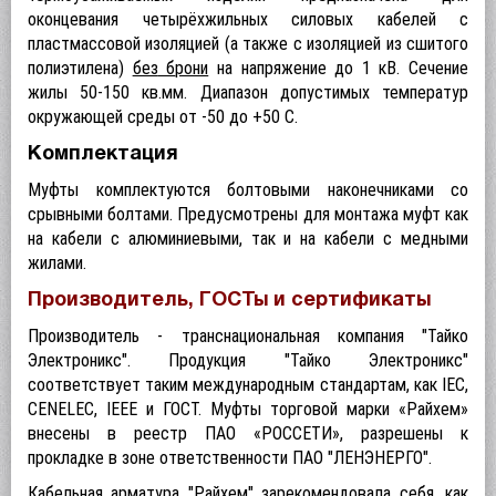
оконцевания четырёхжильных силовых кабелей с
пластмассовой изоляцией (а также с изоляцией из сшитого
полиэтилена)
без
б
рони
на напряжение до 1 кВ. Сечение
жилы 50-150 кв.мм. Диапазон допустимых температур
окружающей среды от -50 до +50 C.
Комплектация
Муфты комплектуются болтовыми наконечниками со
срывными болтами. Предусмотрены для монтажа муфт как
на кабели с алюминиевыми, так и на кабели с медными
жилами.
Производитель, ГОСТы и сертификаты
Производитель - транснациональная компания "Тайко
Электроникс". Продукция "Тайко Электроникс"
соответствует таким международным стандартам, как IEC,
CENELEC, IEEE и ГОСТ.
Муфты торговой марки «Райхем»
внесены в реестр ПАО «РОССЕТИ», р
азрешены к
прокладке в зоне ответственности ПАО "ЛЕНЭНЕРГО".
Кабельная арматура "Райхем" зарекомендовала себя, как