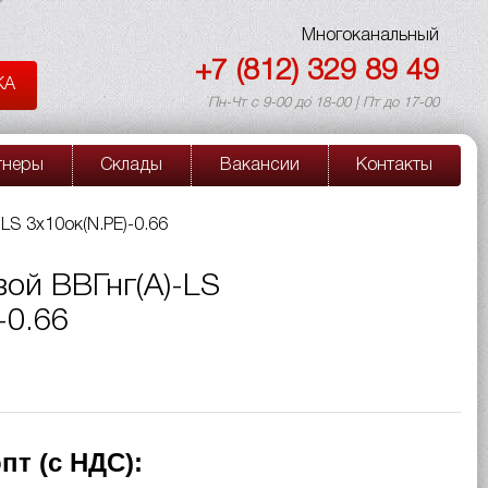
Многоканальный
+7 (812) 329 89 49
КА
Пн-Чт с 9-00 до 18-00 | Пт до 17-00
тнеры
Склады
Вакансии
Контакты
LS 3х10ок(N.PE)-0.66
ой ВВГнг(A)-LS
-0.66
пт (с НДС):