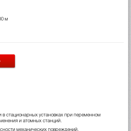
00 м
Ь
и в стационарных установках при переменном
менения и атомных станций.
сности механических повреждений.