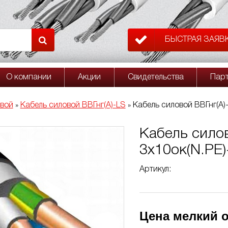
БЫСТРАЯ ЗАЯВ
О компании
Акции
Свидетельства
Пар
овой
Кабель силовой ВВГнг(А)-LS
Кабель силовой ВВГнг(A)-
»
»
Кабель силов
3х10ок(N.PE)
Артикул:
Цена мелкий о