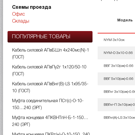
Схемы проезда
Офис
Модель
Склады
ПОПУЛЯРНЫЕ ТОВАРЫ
NYM 3х10ок
Кабель силовой АПвБШп 4х240мс(N)-1
NYM-O 3х10-0.66
(ГОСТ)
ВВГ 3х10(ож)-0.66
Кабель силовой АПвПу2г 1х120/50-10
(ГОСТ)
ВВГ 5х10(ож)-0.66
Кабель силовой АПвВнг(B)-LS 1х95/35-
10 (ГОСТ)
ВВГнг 3х10(ож)-0.6
Муфта соединительная ПСт(с)-О-10-
ВВГнг-П 3х10(ож)-0
150…240 (ЭРГ)
ВВГнг(A)-LS 3х10ок
Муфта концевая 4ПКВНТпН-Б-1-150…
240 (ЭРГ)
Муфта концевая ПКВт(н)-О-10-150...240