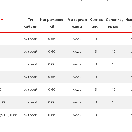
Тип
Напряжение,
Материал
Кол-во
Сечение,
Исп
кабеля
кВ
жилы
жил
кв.мм.
н
силовой
0.66
медь
3
10
силовой
0.66
медь
3
10
силовой
0.66
медь
3
10
силовой
0.66
медь
3
10
6
силовой
0.66
медь
3
10
.66
силовой
0.66
медь
3
10
(N.PE)-0.66
силовой
0.66
медь
3
10