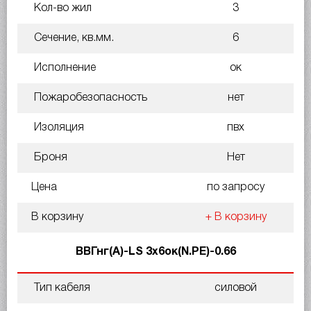
Кол-во жил
3
Сечение, кв.мм.
6
Исполнение
ок
Пожаробезопасность
нет
Изоляция
пвх
Броня
Нет
Цена
по запросу
В корзину
+ В корзину
ВВГнг(A)-LS 3х6ок(N.PE)-0.66
Тип кабеля
силовой