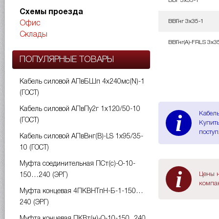
ВВГ 3х35-1
Схемы проезда
ВВГнг 3х35-1
Офис
Склады
ВВГнг(A)-FRLS 3х3
ПОПУЛЯРНЫЕ ТОВАРЫ
Кабель силовой АПвБШп 4х240мс(N)-1
(ГОСТ)
Кабель силовой АПвПу2г 1х120/50-10
i
Кабель
(ГОСТ)
Купить
поступ
Кабель силовой АПвВнг(B)-LS 1х95/35-
10 (ГОСТ)
Муфта соединительная ПСт(с)-О-10-
i
Цены н
150…240 (ЭРГ)
компан
Муфта концевая 4ПКВНТпН-Б-1-150…
240 (ЭРГ)
Муфта концевая ПКВт(н)-О-10-150...240