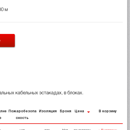
00 м
Ь
льных кабельных эстакадах, в блоках.
лне
Пожаробезопа
Изоляция
Броня
Цена
В корзину
е
сность