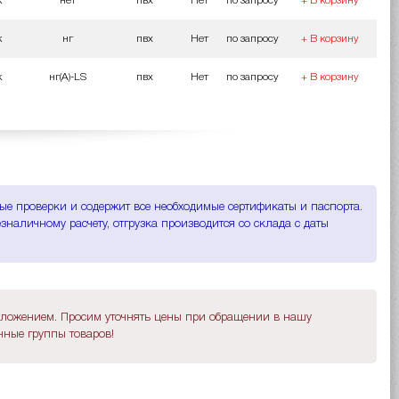
к
нет
пвх
Нет
по запросу
+ В корзину
к
нг
пвх
Нет
по запросу
+ В корзину
к
нг(A)-LS
пвх
Нет
по запросу
+ В корзину
бые проверки и содержит все необходимые сертификаты и паспорта.
наличному расчету, отгрузка производится со склада с даты
дложением. Просим уточнять цены при обращении в нашу
ные группы товаров!