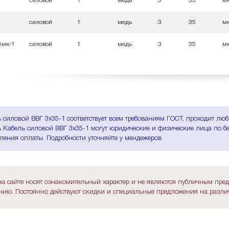
силовой
1
медь
3
35
м
силовой
1
медь
3
35
м
5мк-1
силовой
1
медь
3
35
м
 силовой ВВГ 3х35-1 соответствует всем требованиям ГОСТ, проходит лю
 Кабель силовой ВВГ 3х35-1 могут юридические и физические лица по без
ления оплаты. Подробности уточняйте у мендежеров
а сайте носят ознакомительный характер и не являются публичным пре
ию. Постоянно действуют скидки и специальные предложения на различ