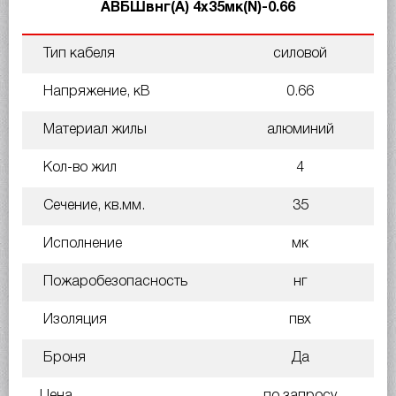
АВБШвнг(А) 4х35мк(N)-0.66
Тип кабеля
силовой
Напряжение, кВ
0.66
Материал жилы
алюминий
Кол-во жил
4
Сечение, кв.мм.
35
Исполнение
мк
Пожаробезопасность
нг
Изоляция
пвх
Броня
Да
Цена
по запросу