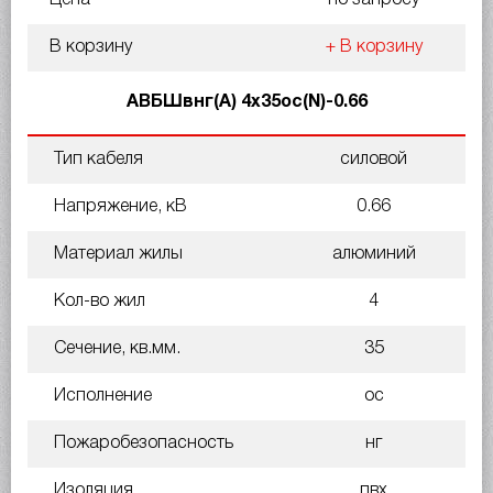
В корзину
+ В корзину
АВБШвнг(А) 4х35ос(N)-0.66
Тип кабеля
силовой
Напряжение, кВ
0.66
Материал жилы
алюминий
Кол-во жил
4
Сечение, кв.мм.
35
Исполнение
ос
Пожаробезопасность
нг
Изоляция
пвх