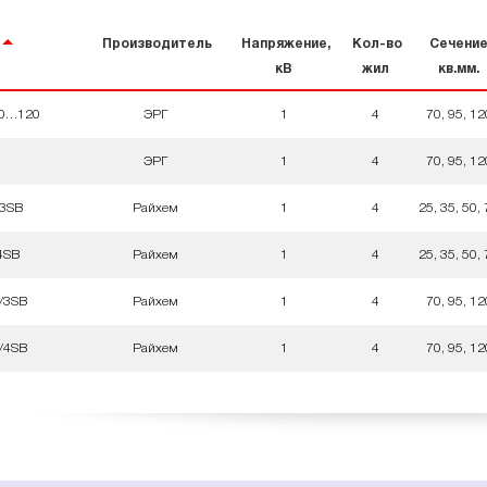
Производитель
Напряжение,
Кол-во
Сечение
кВ
жил
кв.мм.
70…120
ЭРГ
1
4
70, 95, 12
ЭРГ
1
4
70, 95, 12
/3SB
Райхем
1
4
25, 35, 50,
4SB
Райхем
1
4
25, 35, 50,
/3SB
Райхем
1
4
70, 95, 12
/4SB
Райхем
1
4
70, 95, 12