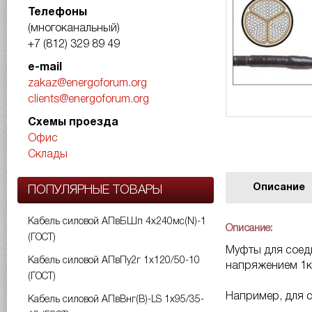
Телефоны
(многоканальный)
+7 (812) 329 89 49
e-mail
zakaz@energoforum.org
clients@energoforum.org
Схемы проезда
Офис
Склады
Описание
ПОПУЛЯРНЫЕ ТОВАРЫ
Кабель силовой АПвБШп 4х240мс(N)-1
Описание:
(ГОСТ)
Муфты для соеди
Кабель силовой АПвПу2г 1х120/50-10
напряжением 1к
(ГОСТ)
Например, для с
Кабель силовой АПвВнг(B)-LS 1х95/35-