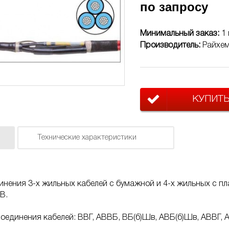
по запросу
Минимальный заказ:
1
Производитель:
Райхе
КУПИТ
Технические характеристики
нения 3-х жильных кабелей с бумажной и 4-х жильных с пл
В.
оединения кабелей: ВВГ, АВВБ, ВБ(б)Шв, АВБ(б)Шв, АВВГ, 