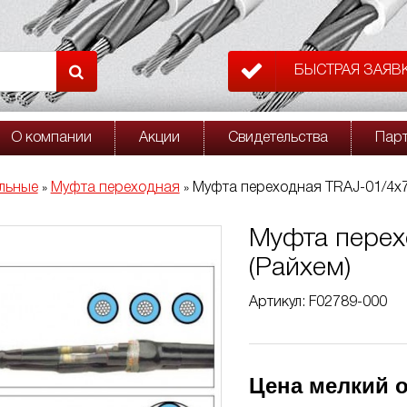
БЫСТРАЯ ЗАЯВ
О компании
Акции
Свидетельства
Пар
льные
Муфта переходная
Муфта переходная TRAJ-01/4x7
»
»
Муфта перех
(Райхем)
Артикул: F02789-000
Цена мелкий о