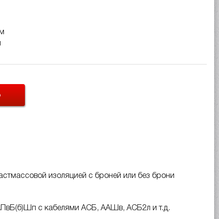
 м
м
Ь
астмассовой изоляцией с броней или без брони
АПвБ(б)Шп с кабелями АСБ, ААШв, АСБ2л и т.д.