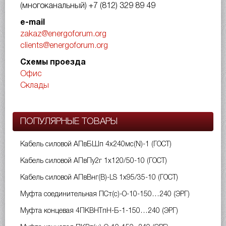
(многоканальный)
+7 (812) 329 89 49
e-mail
zakaz@energoforum.org
clients@energoforum.org
Схемы проезда
Офис
Склады
ПОПУЛЯРНЫЕ ТОВАРЫ
Кабель силовой АПвБШп 4х240мс(N)-1 (ГОСТ)
Кабель силовой АПвПу2г 1х120/50-10 (ГОСТ)
Кабель силовой АПвВнг(B)-LS 1х95/35-10 (ГОСТ)
Муфта соединительная ПСт(с)-О-10-150…240 (ЭРГ)
Муфта концевая 4ПКВНТпН-Б-1-150…240 (ЭРГ)