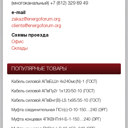
(многоканальный)
+7 (812) 329 89 49
e-mail
zakaz@energoforum.org
clients@energoforum.org
Схемы проезда
Офис
Склады
ПОПУЛЯРНЫЕ ТОВАРЫ
Кабель силовой АПвБШп 4х240мс(N)-1 (ГОСТ)
Кабель силовой АПвПу2г 1х120/50-10 (ГОСТ)
Кабель силовой АПвВнг(B)-LS 1х95/35-10 (ГОСТ)
Муфта соединительная ПСт(с)-О-10-150…240 (ЭРГ)
Муфта концевая 4ПКВНТпН-Б-1-150…240 (ЭРГ)