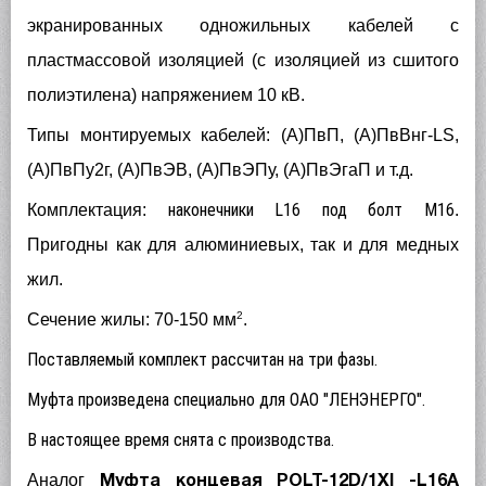
экранированных одножильных кабелей с
пластмассовой изоляцией (с изоляцией из сшитого
полиэтилена) напряжением 10 кВ.
Типы монтируемых кабелей: (А)ПвП, (А)ПвВнг-LS,
(А)ПвПу2г, (А)ПвЭВ, (А)ПвЭПу, (А)ПвЭгаП и т.д.
наконечники L16 под болт М16
Комплектация:
.
Пригодны как для алюминиевых, так и для медных
жил.
2
Сечение жилы: 70-150 мм
.
Поставляемый комплект рассчитан на три фазы.
Муфта произведена специально для ОАО "ЛЕНЭНЕРГО".
В настоящее время снята с производства.
Аналог
Муфта концевая POLT-12D/1XI -L16A