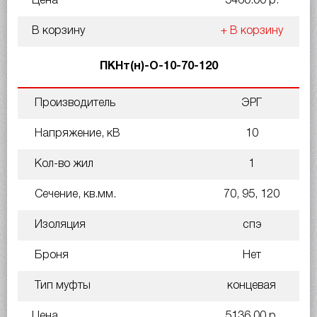
Цена
5460.00 р.
В корзину
+ В корзину
ПКНт(н)-О-10-70-120
Производитель
ЭРГ
Напряжение, кВ
10
Кол-во жил
1
Сечение, кв.мм.
70, 95, 120
Изоляция
спэ
Броня
Нет
Тип муфты
концевая
Цена
5136.00 р.