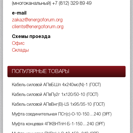
(многоканальный)
+7 (812) 329 89 49
e-mail
zakaz@energoforum.org
clients@energoforum.org
Схемы проезда
Офис
Склады
ПОПУЛЯРНЫЕ ТОВАРЫ
Кабель силовой АПвБШп 4х240мс(N)-1 (ГОСТ)
Кабель силовой АПвПу2г 1х120/50-10 (ГОСТ)
Кабель силовой АПвВнг(B)-LS 1х95/35-10 (ГОСТ)
Муфта соединительная ПСт(с)-О-10-150…240 (ЭРГ)
Муфта концевая 4ПКВНТпН-Б-1-150…240 (ЭРГ)