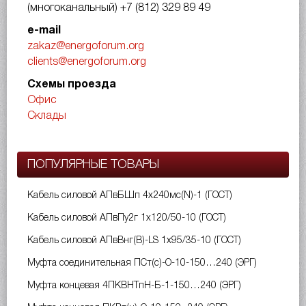
(многоканальный)
+7 (812) 329 89 49
e-mail
zakaz@energoforum.org
clients@energoforum.org
Схемы проезда
Офис
Склады
ПОПУЛЯРНЫЕ ТОВАРЫ
Кабель силовой АПвБШп 4х240мс(N)-1 (ГОСТ)
Кабель силовой АПвПу2г 1х120/50-10 (ГОСТ)
Кабель силовой АПвВнг(B)-LS 1х95/35-10 (ГОСТ)
Муфта соединительная ПСт(с)-О-10-150…240 (ЭРГ)
Муфта концевая 4ПКВНТпН-Б-1-150…240 (ЭРГ)