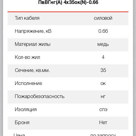
ПвВГнг(А) 4х35ок(N)-0.66
Тип кабеля
силовой
Напряжение, кВ
0.66
Материал жилы
медь
Кол-во жил
4
Сечение, кв.мм.
35
Исполнение
ок
Пожаробезопасность
нг
Изоляция
спэ
Броня
Нет
Цена
по запросу