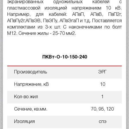
экранированных одножильных кабелей с
пластмассовой изоляцией напряжением 10 кВ.
Например, для кабелей: АПвП, АПвВ, ПвП2г,
АПвПу2г,АПвЭВ, ПвЭПу, АПвЭгаП и т.д. Поставляется
комплектами из 3-х шт. С наконечниками по болт
М12. Сечение жилы - 25-70 мм
2
.
ПКВт-О-10-150-240
Производитель
ЭРГ
Напряжение, кВ
10
Кол-во жил
1
Сечение, кв.мм.
70, 95, 120
Изоляция
спэ