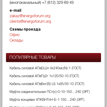
(многоканальный)
+7 (812) 329 89 49
e-mail
zakaz@energoforum.org
clients@energoforum.org
Схемы проезда
Офис
Склады
ПОПУЛЯРНЫЕ ТОВАРЫ
Кабель силовой АПвБШп 4х240мс(N)-1 (ГОСТ)
Кабель силовой АПвПу2г 1х120/50-10 (ГОСТ)
Кабель силовой АПвВнг(B)-LS 1х95/35-10 (ГОСТ)
Муфта соединительная ПСт(с)-О-10-150…240 (ЭРГ)
Муфта концевая 4ПКВНТпН-Б-1-150…240 (ЭРГ)