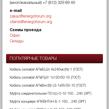
(многоканальный)
+7 (812) 329 89 49
e-mail
zakaz@energoforum.org
clients@energoforum.org
Схемы проезда
Офис
Склады
ПОПУЛЯРНЫЕ ТОВАРЫ
Кабель силовой АПвБШп 4х240мс(N)-1 (ГОСТ)
Кабель силовой АПвПу2г 1х120/50-10 (ГОСТ)
Кабель силовой АПвВнг(B)-LS 1х95/35-10 (ГОСТ)
Муфта соединительная ПСт(с)-О-10-150…240 (ЭРГ)
Муфта концевая 4ПКВНТпН-Б-1-150…240 (ЭРГ)