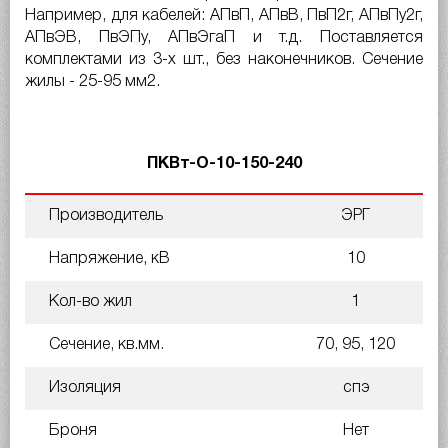
Например, для кабелей: АПвП, АПвВ, ПвП2г, АПвПу2г,
АПвЭВ, ПвЭПу, АПвЭгаП и т.д. Поставляется
комплектами из 3-х шт., без наконечников. Сечение
жилы - 25-95 мм
2
.
ПКВт-О-10-150-240
Производитель
ЭРГ
Напряжение, кВ
10
Кол-во жил
1
Сечение, кв.мм.
70, 95, 120
Изоляция
спэ
Броня
Нет