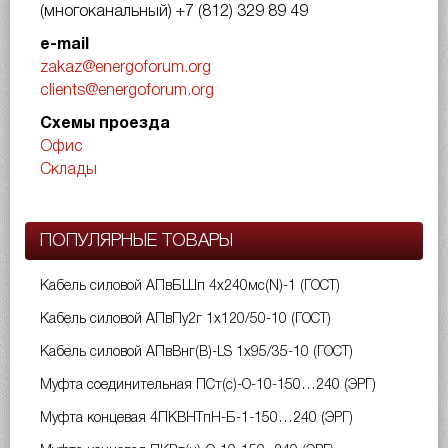
(многоканальный)
+7 (812) 329 89 49
e-mail
zakaz@energoforum.org
clients@energoforum.org
Схемы проезда
Офис
Склады
ПОПУЛЯРНЫЕ ТОВАРЫ
Кабель силовой АПвБШп 4х240мс(N)-1 (ГОСТ)
Кабель силовой АПвПу2г 1х120/50-10 (ГОСТ)
Кабель силовой АПвВнг(B)-LS 1х95/35-10 (ГОСТ)
Муфта соединительная ПСт(с)-О-10-150…240 (ЭРГ)
Муфта концевая 4ПКВНТпН-Б-1-150…240 (ЭРГ)