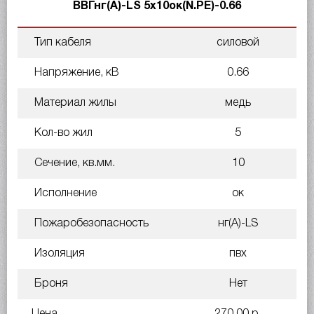
ВВГнг(A)-LS 5х10ок(N.PE)-0.66
Тип кабеля
силовой
Напряжение, кВ
0.66
Материал жилы
медь
Кол-во жил
5
Сечение, кв.мм.
10
Исполнение
ок
Пожаробезопасность
нг(A)-LS
Изоляция
пвх
Броня
Нет
Цена
270.00 р.