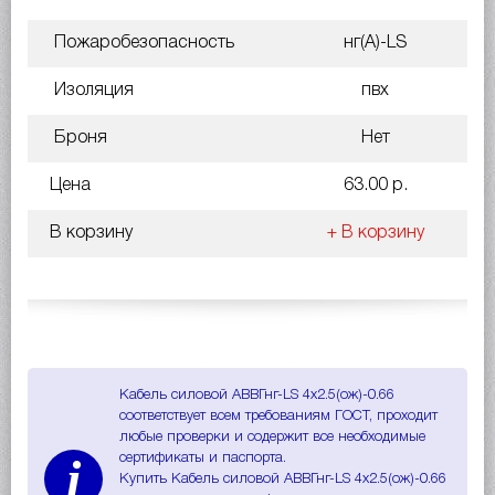
Пожаробезопасность
нг(A)-LS
Изоляция
пвх
Броня
Нет
Цена
63.00 р.
В корзину
+ В корзину
Кабель силовой АВВГнг-LS 4х2.5(ож)-0.66
соответствует всем требованиям ГОСТ, проходит
любые проверки и содержит все необходимые
i
сертификаты и паспорта.
Купить Кабель силовой АВВГнг-LS 4х2.5(ож)-0.66