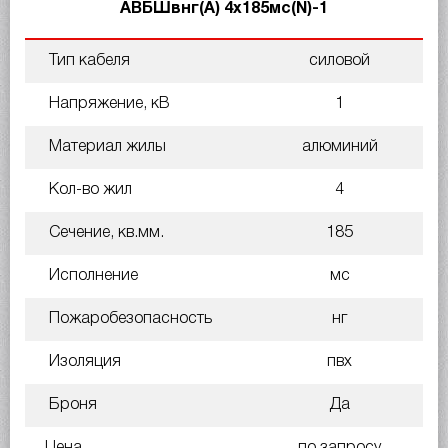
АВБШвнг(А) 4х185мс(N)-1
Тип кабеля
силовой
Напряжение, кВ
1
Материал жилы
алюминий
Кол-во жил
4
Сечение, кв.мм.
185
Исполнение
мс
Пожаробезопасность
нг
Изоляция
пвх
Броня
Да
Цена
по запросу