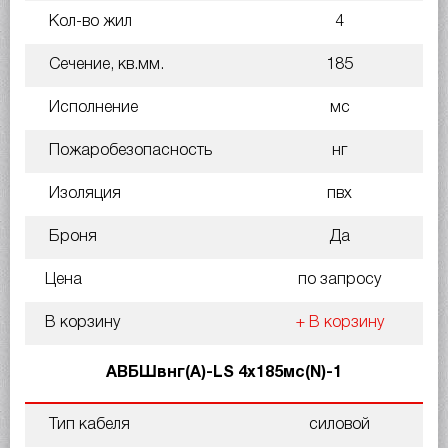
Кол-во жил
4
Сечение, кв.мм.
185
Исполнение
мс
Пожаробезопасность
нг
Изоляция
пвх
Броня
Да
Цена
по запросу
В корзину
+ В корзину
АВБШвнг(A)-LS 4х185мс(N)-1
Тип кабеля
силовой