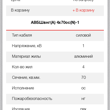
В корзину
+ В корзину
АВБШвнг(А) 4х70ос(N)-1
Тип кабеля
силовой
Напряжение, кВ
1
Материал жилы
алюминий
Кол-во жил
4
Сечение, кв.мм.
70
Исполнение
ос
Пожаробезопасность
нг
Изоляция
пвх