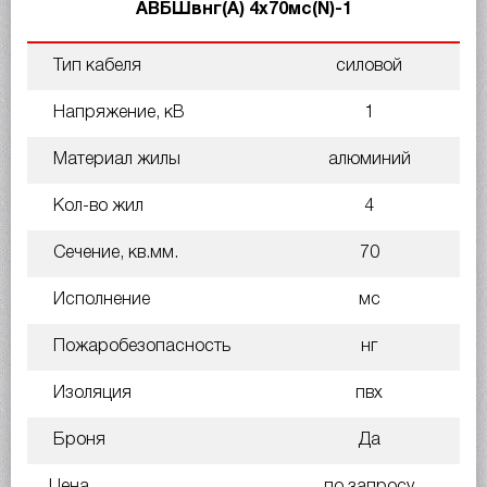
АВБШвнг(А) 4х70мс(N)-1
Тип кабеля
силовой
Напряжение, кВ
1
Материал жилы
алюминий
Кол-во жил
4
Сечение, кв.мм.
70
Исполнение
мс
Пожаробезопасность
нг
Изоляция
пвх
Броня
Да
Цена
по запросу