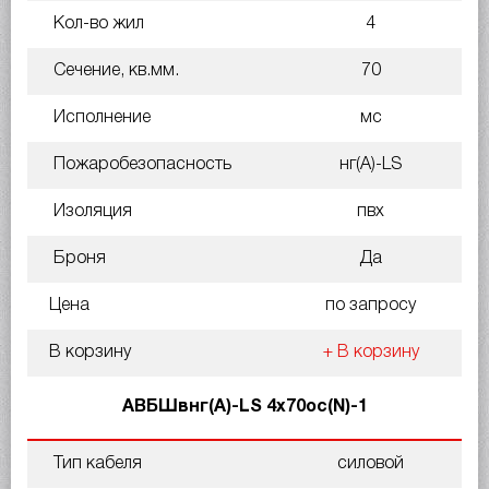
Кол-во жил
4
Сечение, кв.мм.
70
Исполнение
мс
Пожаробезопасность
нг(A)-LS
Изоляция
пвх
Броня
Да
Цена
по запросу
В корзину
+ В корзину
АВБШвнг(A)-LS 4х70ос(N)-1
Тип кабеля
силовой