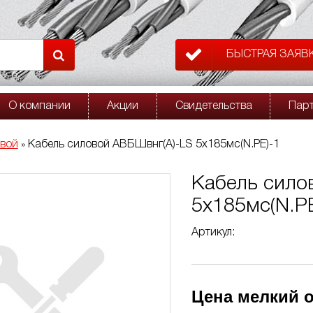
БЫСТРАЯ ЗАЯВ
О компании
Акции
Свидетельства
Пар
овой
Кабель силовой АВБШвнг(A)-LS 5х185мс(N.PE)-1
»
Кабель сило
5х185мс(N.PE
Артикул:
Цена мелкий о