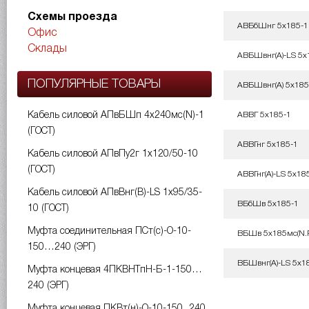
Схемы проезда
АВБбШнг 5х185-1
Офис
Склады
АВБШвнг(A)-LS 5х
ПОПУЛЯРНЫЕ ТОВАРЫ
АВБШвнг(А) 5х185
Кабель силовой АПвБШп 4х240мс(N)-1
АВВГ 5х185-1
(ГОСТ)
АВВГнг 5х185-1
Кабель силовой АПвПу2г 1х120/50-10
(ГОСТ)
АВВГнг(A)-LS 5х18
Кабель силовой АПвВнг(B)-LS 1х95/35-
ВБбШв 5х185-1
10 (ГОСТ)
Муфта соединительная ПСт(с)-О-10-
ВБШв 5х185мс(N.P
150…240 (ЭРГ)
ВБШвнг(A)-LS 5х18
Муфта концевая 4ПКВНТпН-Б-1-150…
240 (ЭРГ)
Муфта концевая ПКВт(н)-О-10-150...240