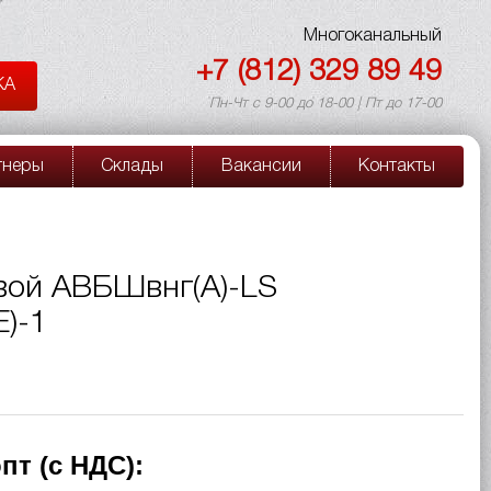
Многоканальный
+7 (812) 329 89 49
КА
Пн-Чт с 9-00 до 18-00 | Пт до 17-00
тнеры
Склады
Вакансии
Контакты
вой АВБШвнг(A)-LS
)-1
пт (с НДС):