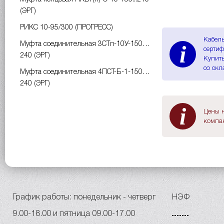
(ЭРГ)
РИКС 10-95/300 (ПРОГРЕСС)
Кабель
i
Муфта соединительная 3СТп-10У-150…
сертиф
240 (ЭРГ)
Купить
со скл
Муфта соединительная 4ПСТ-Б-1-150…
240 (ЭРГ)
i
Цены н
компан
График работы: понедельник - четверг
НЭФ
9.00-18.00 и пятница 09.00-17.00