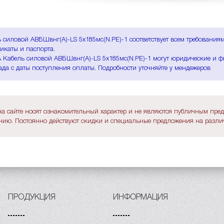
 силовой АВБШвнг(A)-LS 5х185мс(N.PE)-1 соответствует всем требования
икаты и паспорта.
 Кабель силовой АВБШвнг(A)-LS 5х185мс(N.PE)-1 могут юридические и фи
ада с даты поступления оплаты. Подробности уточняйте у мендежеров
а сайте носят ознакомительный характер и не являются публичным пре
ию. Постоянно действуют скидки и специальные предложения на различ
ПРОДУКЦИЯ
ИНФОРМАЦИЯ