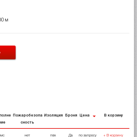
00 м
Ь
полне
Пожаробезопа
Изоляция
Броня
Цена
В корзину
ние
сность
мс
нет
пвх
Да
по запросу
+ В корзину