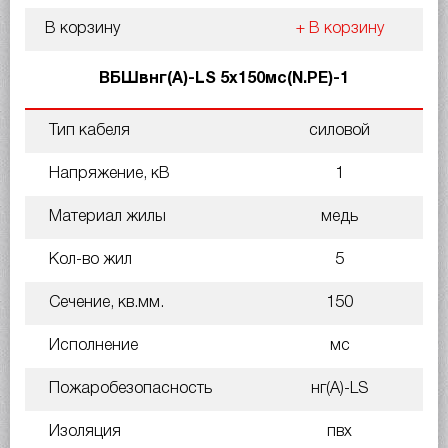
В корзину
+ В корзину
ВБШвнг(A)-LS 5х150мс(N.PE)-1
Тип кабеля
силовой
Напряжение, кВ
1
Материал жилы
медь
Кол-во жил
5
Сечение, кв.мм.
150
Исполнение
мс
Пожаробезопасность
нг(A)-LS
Изоляция
пвх