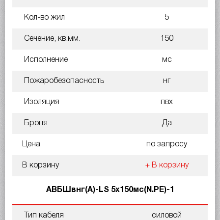
Кол-во жил
5
Сечение, кв.мм.
150
Исполнение
мс
Пожаробезопасность
нг
Изоляция
пвх
Броня
Да
Цена
по запросу
В корзину
+ В корзину
АВБШвнг(A)-LS 5х150мс(N.PE)-1
Тип кабеля
силовой