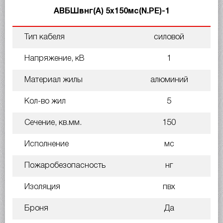
АВБШвнг(А) 5х150мс(N.PE)-1
Тип кабеля
силовой
Напряжение, кВ
1
Материал жилы
алюминий
Кол-во жил
5
Сечение, кв.мм.
150
Исполнение
мс
Пожаробезопасность
нг
Изоляция
пвх
Броня
Да