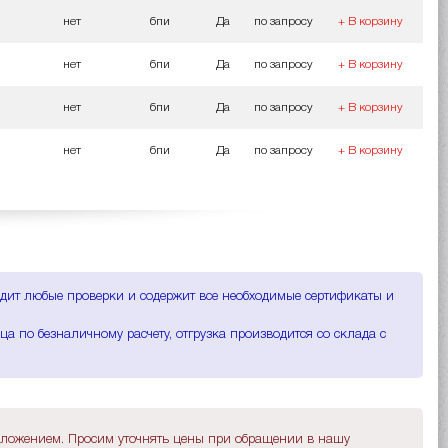
нет
бпи
Да
по запросу
+ В корзину
нет
бпи
Да
по запросу
+ В корзину
нет
бпи
Да
по запросу
+ В корзину
нет
бпи
Да
по запросу
+ В корзину
одит любые проверки и содержит все необходимые сертификаты и
а по безналичному расчету, отгрузка производится со склада с
дложением. Просим уточнять цены при обращении в нашу