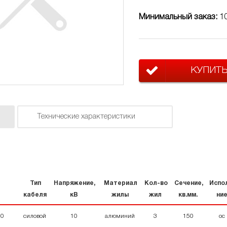
Минимальный заказ:
1
КУПИТ
Технические характеристики
Тип
Напряжение,
Материал
Кол-во
Сечение,
Испо
кабеля
кВ
жилы
жил
кв.мм.
ни
10
силовой
10
алюминий
3
150
ос