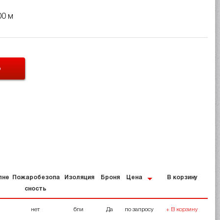
00 м
Ь
лне
Пожаробезопа
Изоляция
Броня
Цена
В корзину
е
сность
нет
бпи
Да
по запросу
+ В корзину