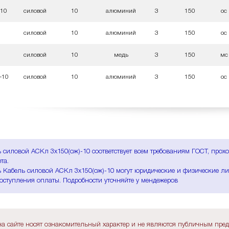
-10
силовой
10
алюминий
3
150
ос
0
силовой
10
алюминий
3
150
ос
силовой
10
медь
3
150
мс
-10
силовой
10
алюминий
3
150
ос
 силовой АСКл 3х150(ож)-10 соответствует всем требованиям ГОСТ, прох
та.
 Кабель силовой АСКл 3х150(ож)-10 могут юридические и физические лиц
оступления оплаты. Подробности уточняйте у мендежеров
а сайте носят ознакомительный характер и не являются публичным пре