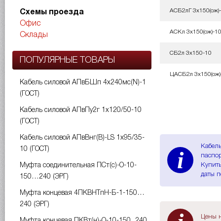
АСБ2лГ 3х150(ож)
Схемы проезда
Офис
АСКл 3х150(ож)-1
Склады
СБ2л 3х150-10
ПОПУЛЯРНЫЕ ТОВАРЫ
ЦАСБ2л 3х150(ож)
Кабель силовой АПвБШп 4х240мс(N)-1
(ГОСТ)
Кабель силовой АПвПу2г 1х120/50-10
(ГОСТ)
Кабель силовой АПвВнг(B)-LS 1х95/35-
Кабель
10 (ГОСТ)
i
паспор
Купить
Муфта соединительная ПСт(с)-О-10-
даты п
150…240 (ЭРГ)
Муфта концевая 4ПКВНТпН-Б-1-150…
240 (ЭРГ)
Цены н
Муфта концевая ПКВт(н)-О-10-150...240