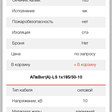
Сечение, кв.мм.
185
Исполнение
мк
Пожаробезопасность
нет
Изоляция
спэ
Броня
Нет
Цена
по запросу
В корзину
+ В корзину
АПвВнг(A)-LS 1х185/50-10
Тип кабеля
силовой
Напряжение, кВ
10
Материал жилы
алюминий