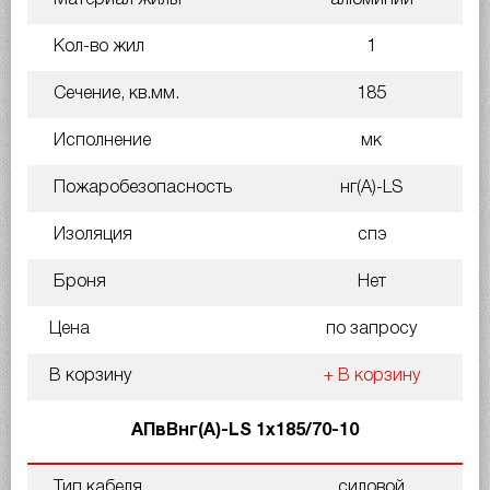
Кол-во жил
1
Сечение, кв.мм.
185
Исполнение
мк
Пожаробезопасность
нг(A)-LS
Изоляция
спэ
Броня
Нет
Цена
по запросу
В корзину
+ В корзину
АПвВнг(A)-LS 1х185/70-10
Тип кабеля
силовой