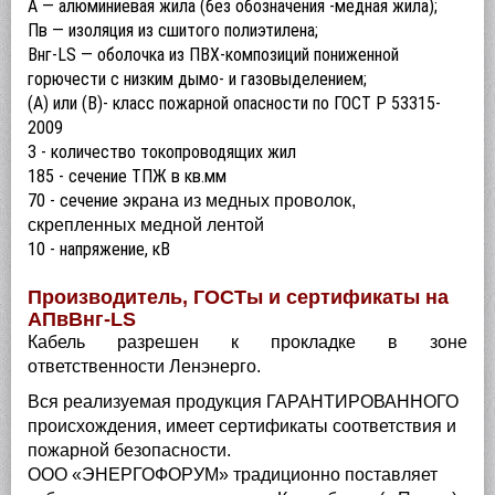
А — алюминиевая жила (без обозначения -медная жила);
Пв — изоляция из сшитого полиэтилена;
Внг-LS — оболочка из ПВХ-композиций пониженной
горючести с низким дымо- и газовыделением;
(А) или (В)- класс пожарной опасности по ГОСТ Р 53315-
2009
3 - количество токопроводящих жил
185 - сечение ТПЖ в кв.мм
70 - сечение э
крана из медных проволок,
скрепленных медной лентой
10 - напряжение, кВ
Производитель, ГОСТы и сертификаты на
АПвВнг-LS
Кабель разрешен к прокладке в зоне
ответственности Ленэнерго.
Вся реализуемая продукция ГАРАНТИРОВАННОГО
происхождения, имеет сертификаты соответствия и
пожарной безопасности.
ООО «ЭНЕРГОФОРУМ» традиционно поставляет