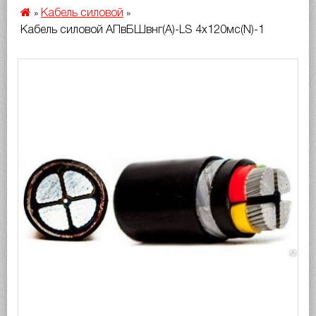
Кабель силовой
»
»
Кабель силовой АПвБШвнг(A)-LS 4х120мс(N)-1