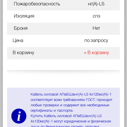
Пожаробезопасность
нг(A)-LS
Изоляция
спэ
Броня
Нет
Цена
по запросу
В корзину
+ В корзину
Кабель силовой АПвБШвнг(A)-LS 4х120мс(N)-1
соответствует всем требованиям ГОСТ, проходит
любые проверки и содержит все необходимые
i
сертификаты и паспорта.
Купить Кабель силовой АПвБШвнг(A)-LS
4х120мс(N)-1 могут юридические и физические
лица по безналичному расчету, отгрузка