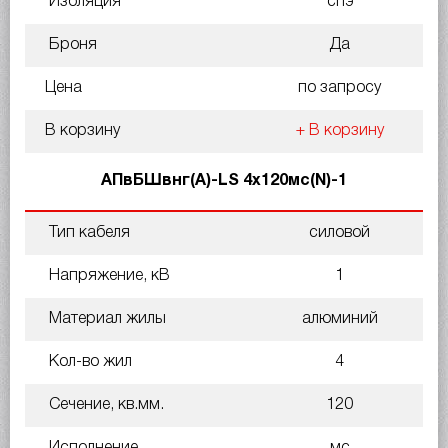
Изоляция
спэ
Броня
Да
Цена
по запросу
В корзину
+ В корзину
АПвБШвнг(A)-LS 4х120мс(N)-1
Тип кабеля
силовой
Напряжение, кВ
1
Материал жилы
алюминий
Кол-во жил
4
Сечение, кв.мм.
120
Исполнение
мс