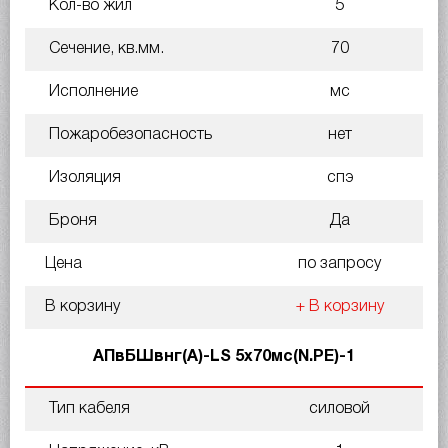
Кол-во жил
5
Сечение, кв.мм.
70
Исполнение
мс
Пожаробезопасность
нет
Изоляция
спэ
Броня
Да
Цена
по запросу
В корзину
+ В корзину
АПвБШвнг(A)-LS 5х70мс(N.PE)-1
Тип кабеля
силовой