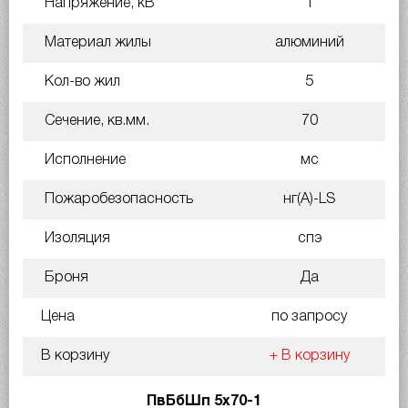
Напряжение, кВ
1
Материал жилы
алюминий
Кол-во жил
5
Сечение, кв.мм.
70
Исполнение
мс
Пожаробезопасность
нг(A)-LS
Изоляция
спэ
Броня
Да
Цена
по запросу
В корзину
+ В корзину
ПвБбШп 5х70-1