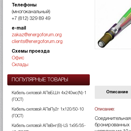
Телефоны
(многоканальный)
+7 (812) 329 89 49
e-mail
zakaz@energoforum.org
clients@energoforum.org
Схемы проезда
Офис
Склады
ПОПУЛЯРНЫЕ ТОВАРЫ
Описание
Кабель силовой АПвБШп 4х240мс(N)-1
(ГОСТ)
Описание:
Кабель силовой АПвПу2г 1х120/50-10
(ГОСТ)
Соединительная
бронированных с
Кабель силовой АПвВнг(B)-LS 1х95/35-