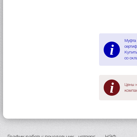
Муфта 
i
сертиф
Купить
со скл
i
Цены н
компан