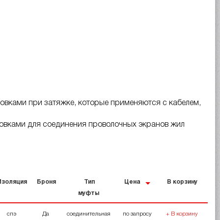
вками при затяжке, которые применяются с кабелем,
овками для соединения проволочных экранов жил
золяция
Броня
Тип
Цена
В корзину
муфты
спэ
Да
соединительная
по запросу
+ В корзину