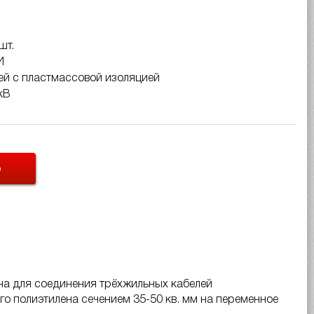
шт.
И
ей с пластмассовой изоляцией
кВ
Ь
а для соединения трёхжильных кабелей
о полиэтилена сечением 35-50 кв. мм на переменное