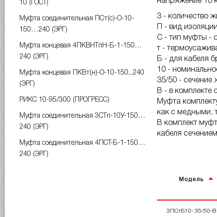
напряжение 10 к
10 (ГОСТ)
3 - количество ж
Муфта соединительная ПСт(с)-О-10-
П - вид изоляци
150…240 (ЭРГ)
C - тип муфты -
Муфта концевая 4ПКВНТпН-Б-1-150…
т - термоусажив
240 (ЭРГ)
Б - для кабеля 
10 - номинально
Муфта концевая ПКВт(н)-О-10-150...240
35/50 - сечение 
(ЭРГ)
В - в комплекте
РИКС 10-95/300 (ПРОГРЕСС)
Муфта комплект
как с медными, 
Муфта соединительная 3СТп-10У-150…
В комплект муф
240 (ЭРГ)
кабеля сечением 
Муфта соединительная 4ПСТ-Б-1-150…
240 (ЭРГ)
Модель
3ПСтБ10- 35/50-В