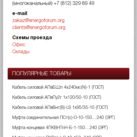
(многоканальный)
+7 (812) 329 89 49
e-mail
zakaz@energoforum.org
clients@energoforum.org
Схемы проезда
Офис
Склады
ПОПУЛЯРНЫЕ ТОВАРЫ
Кабель силовой АПвБШп 4х240мс(N)-1 (ГОСТ)
Кабель силовой АПвПу2г 1х120/50-10 (ГОСТ)
Кабель силовой АПвВнг(B)-LS 1х95/35-10 (ГОСТ)
Муфта соединительная ПСт(с)-О-10-150…240 (ЭРГ)
Муфта концевая 4ПКВНТпН-Б-1-150…240 (ЭРГ)