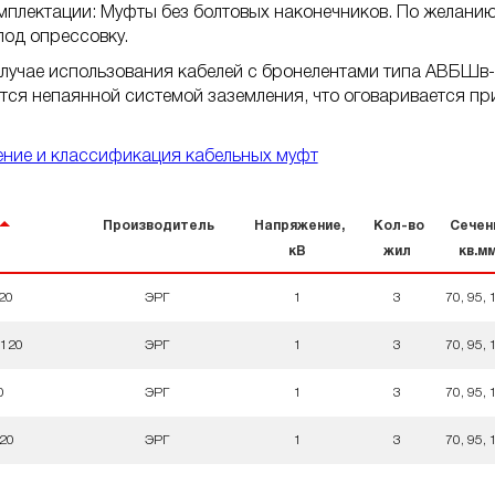
плектации: Муфты без болтовых наконечников. По желанию
од опрессовку.
лучае использования кабелей с бронелентами типа АВБШв-
ся непаянной системой заземления, что оговаривается пр
ние и классификация кабельных муфт
Производитель
Напряжение,
Кол-во
Сечен
кВ
жил
кв.мм
20
ЭРГ
1
3
70, 95, 
120
ЭРГ
1
3
70, 95, 
0
ЭРГ
1
3
70, 95, 
20
ЭРГ
1
3
70, 95, 