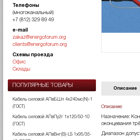
Телефоны
(многоканальный)
+7 (812) 329 89 49
e-mail
zakaz@energoforum.org
clients@energoforum.org
Схемы проезда
Офис
Склады
ПОПУЛЯРНЫЕ ТОВАРЫ
Описание
Кабель силовой АПвБШп 4х240мс(N)-1
(ГОСТ)
Описание:
Назначение: Ко
Кабель силовой АПвПу2г 1х120/50-10
оконцевания трё
(ГОСТ)
Диапазон допус
Кабель силовой АПвВнг(B)-LS 1х95/35-