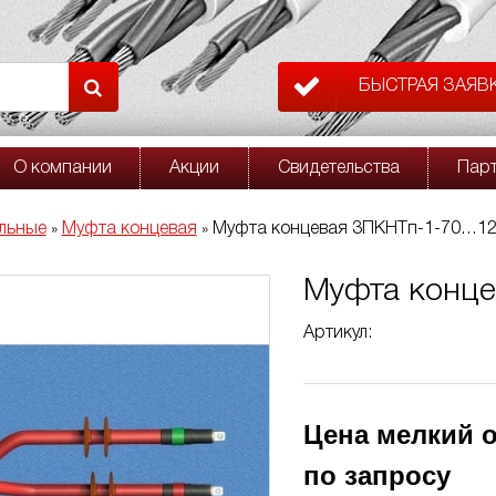
БЫСТРАЯ ЗАЯВ
О компании
Акции
Свидетельства
Пар
льные
Муфта концевая
Муфта концевая 3ПКНТп-1-70…120
»
»
Муфта конце
Артикул:
Цена мелкий о
по запросу