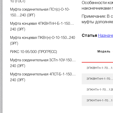
10 (ГОСТ)
Особенности ком
наконечниками п
Муфта соединительная ПСт(с)-О-10-
150…240 (ЭРГ)
Примечание: В с
муфты дополняет
Муфта концевая 4ПКВНТпН-Б-1-150…
240 (ЭРГ)
Статья
Назначе
Муфта концевая ПКВт(н)-О-10-150...240
(ЭРГ)
Модель
РИКС 10-95/300 (ПРОГРЕСС)
Муфта соединительная 3СТп-10У-150…
240 (ЭРГ)
3ПКВНТп-1-70…1
Муфта соединительная 4ПСТ-Б-1-150…
3ПКВНТпН-1-70…
240 (ЭРГ)
3ПКНТп-1-70…12
3ПКНТпН-1-70…1