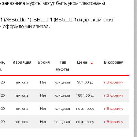
 заказчика муфты могут быть укомплектованы
1 (АВБбШв-1), ВБШв-1 (ВБбШв-1) и др., комплект
и оформлении заказа.
ие,
Изоляция
Броня
Тип
Цена
В корзину
.
муфты
120
пвх, спэ
Нет
концевая
984.00 р.
+ В корзину
120
пвх, спэ
Нет
концевая
1884.00 р.
+ В корзину
120
пвх, спэ
Нет
концевая
по запросу
+ В корзину
120
пвх, спэ
Нет
концевая
по запросу
+ В корзину