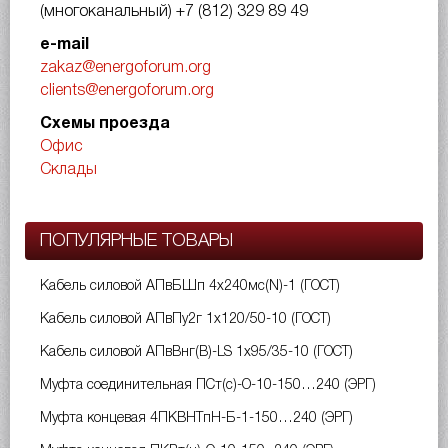
(многоканальный)
+7 (812) 329 89 49
e-mail
zakaz@energoforum.org
clients@energoforum.org
Схемы проезда
Офис
Склады
ПОПУЛЯРНЫЕ ТОВАРЫ
Кабель силовой АПвБШп 4х240мс(N)-1 (ГОСТ)
Кабель силовой АПвПу2г 1х120/50-10 (ГОСТ)
Кабель силовой АПвВнг(B)-LS 1х95/35-10 (ГОСТ)
Муфта соединительная ПСт(с)-О-10-150…240 (ЭРГ)
Муфта концевая 4ПКВНТпН-Б-1-150…240 (ЭРГ)