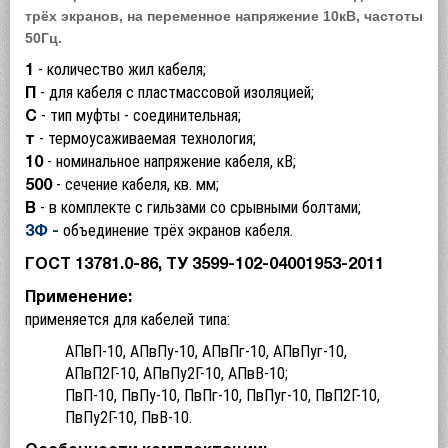
трёх экранов, на переменное напряжение 10кВ, частоты
50Гц.
- количество жил кабеля;
1
- для кабеля с пластмассовой изоляцией;
П
- тип муфты - соединительная;
C
- термоусаживаемая технология;
т
- номинальное напряжение кабеля, кВ;
10
- сечение кабеля, кв. мм;
500
- в комплекте с гильзами со срывными болтами;
В
объединение трёх экранов кабеля.
3Ф -
ГОСТ 13781.0-86, ТУ 3599-102-04001953-2011
Применение:
применяется для кабелей типа:
АПвП-10, АПвПу-10, АПвПг-10, АПвПуг-10,
АПвП2Г-10, АПвПу2Г-10, АПвВ-10;
ПвП-10, ПвПу-10, ПвПг-10, ПвПуг-10, ПвП2Г-10,
ПвПу2Г-10, ПвВ-10.